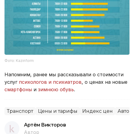
Фото: Kazinform
Напомним, ранее мы рассказывали о стоимости
услуг
психологов и психиатров
, о ценах на новые
смартфоны
и
зимнюю обувь
.
Транспорт
Цены и тарифы
Индекс цен
Авто
Артём Викторов
Автор