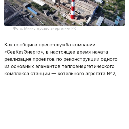
Фото: Министерство энергетики РК
Как сообщила пресс-служба компании
«СевКазЭнерго», в настоящее время начата
реализация проектов по реконструкции одного
из основных элементов теплоэнергетического
комплекса станции — котельного агрегата № 2,
замене основного бойлера установки № 6
и реконструкции контура теплоснабжения,
включающей строительство новой насосной
станции.
Как сообщил директор Петропавловской ТЭЦ-2
Дмитрий Захаров, эти работы направлены
на укрепление энергетической безопасности