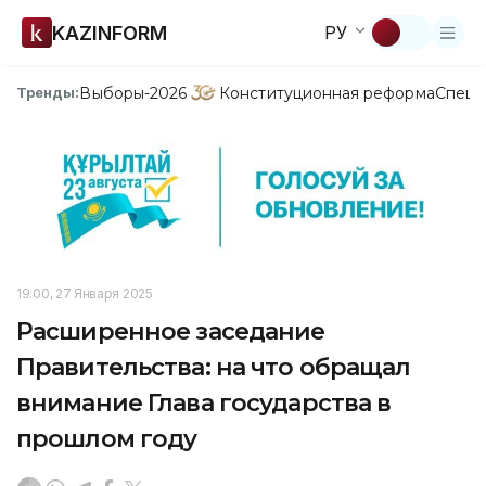
KAZINFORM
РУ
Выборы-2026
Конституционная реформа
Спецп
Тренды:
19:00, 27 Января 2025
Расширенное заседание
Правительства: на что обращал
внимание Глава государства в
прошлом году