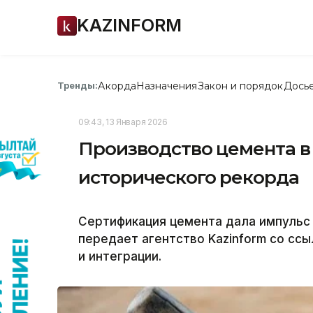
KAZINFORM
Акорда
Назначения
Закон и порядок
Дось
Тренды:
09:43, 13 Января 2026
Производство цемента в
исторического рекорда
Сертификация цемента дала импульс 
передает агентство Kazinform со сс
и интеграции.