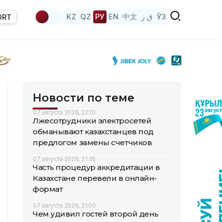
KZ
QZ
РУ
EN
中文
ق ز
ЎЗ
ORT
Новости по теме
07 августа 2026, 22:10
Лжесотрудники электросетей
обманывают казахстанцев под
предлогом замены счетчиков
07 августа 2026, 21:35
Часть процедур аккредитации в
Казахстане перевели в онлайн-
формат
07 августа 2026, 21:00
Чем удивил гостей второй день