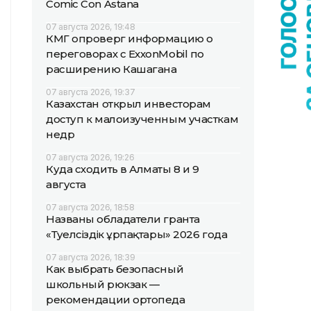
Comic Con Astana
07 августа 2026, 19:48
КМГ опроверг информацию о
переговорах с ExxonMobil по
расширению Кашагана
07 августа 2026, 19:37
Казахстан открыл инвесторам
доступ к малоизученным участкам
недр
07 августа 2026, 19:26
Куда сходить в Алматы 8 и 9
августа
07 августа 2026, 18:58
Названы обладатели гранта
«Тәуелсіздік ұрпақтары» 2026 года
07 августа 2026, 18:39
Как выбрать безопасный
школьный рюкзак —
рекомендации ортопеда