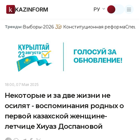
KAZINFORM
РУ
Выборы-2026
Конституционная реформа
Спецп
Тренды:
18:00, 07 Мая 2025
Некоторые и за две жизни не
осилят - воспоминания родных о
первой казахской женщине-
летчице Хиуаз Доспановой