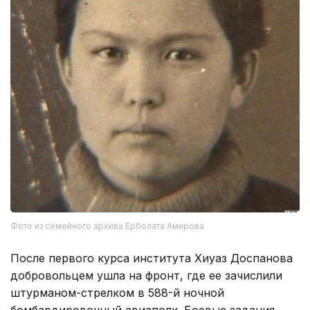
Фото из семейного архива Ерболата Амирова
После первого курса института Хиуаз Доспанова
добровольцем ушла на фронт, где ее зачислили
штурманом-стрелком в 588-й ночной
бомбардировочный авиаполк. Боевые задания