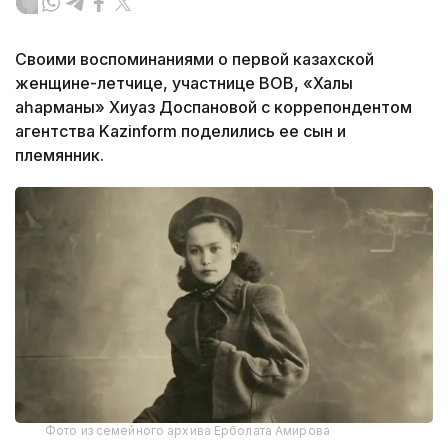
Своими воспоминаниями о первой казахской
женщине-летчице, участнице ВОВ, «Халық
қаһарманы» Хиуаз Доспановой с коррепондентом
агентства Kazinform поделились ее сын и
племянник.
Фото из семейного архива Ерболата Амирова