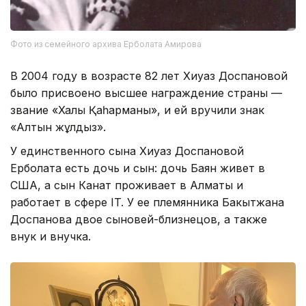
Фото из семейного архива Ерболата Амирова
В 2004 году в возрасте 82 лет Хиуаз Доспановой
было присвоено высшее награждение страны —
звание «Халық Қаһарманы», и ей вручили знак
«Алтын жұлдыз».
У единственного сына Хиуаз Доспановой
Ерболата есть дочь и сын: дочь Баян живет в
США, а сын Канат проживает в Алматы и
работает в сфере IT. У ее племянника Бакытжана
Доспанова двое сыновей-близнецов, а также
внук и внучка.