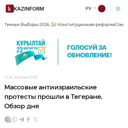
KAZINFORM
РУ
Выборы-2026
Конституционная реформа
Спецп
Тренды:
21:30, 20 Июня 2025
Массовые антиизраильские
протесты прошли в Тегеране.
Обзор дня