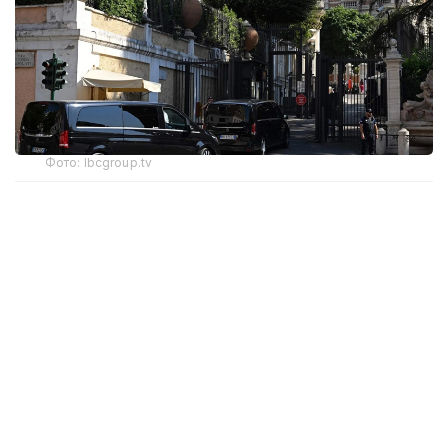
Фото: lbcgroup.tv
В четверг стороны приступили к третьему дню
переговоров, в ходе которого обсуждаются
механизмы выполнения соглашения
о прекращении огня, завершение вывода
израильских войск с территории Ливана
и дальнейшее развертывание подразделений
ливанской армии в приграничных районах.
🚨🇱🇧🇺🇸🇮🇱 After negotiations ended early
yesterday because of the escalation