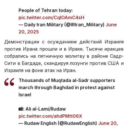
People of Tehran today:
pic.twitter.com/CqIOAmC4sH
— Daily Iran Military (@IRIran_Military)
June
20, 2025
Демонстрации c осуждением действий Израиля
против Ирана прошли и в Ираке. Тысячи иракцев
собрались на пятничную молитву в районе Садр-
Сити в Багдаде, скандируя лозунги против США и
Израиля на фоне атак на Иран.
Thousands of Muqtada al-Sadr supporters
march through Baghdad in protest against
Israel
📸: Ali al-Lami/Rudaw
pic.twitter.com/ahdPMtt06X
— Rudaw English (@RudawEnglish)
June 20,