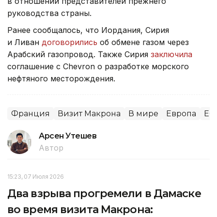
в отношении представителей прежнего
руководства страны.
Ранее сообщалось, что Иордания, Сирия
и Ливан
договорились
об обмене газом через
Арабский газопровод. Также Сирия
заключила
соглашение с Chevron о разработке морского
нефтяного месторождения.
Франция
Визит Макрона
В мире
Европа
ЕС
Арсен Утешев
Автор
15:23, 07 Июля 2026
Два взрыва прогремели в Дамаске
во время визита Макрона: