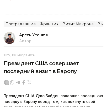
Пострадавшие
Франция
Визит Макрона
В м
Арсен Утешев
Автор
19:22, 19 Октября 2024
Президент США совершает
последний визит в Европу
Президент США Джо Байден совершил последнюю
поездку в Европу перед тем, как покинуть свой