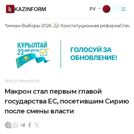
KAZINFORM
РУ
Выборы-2026
Конституционная реформа
Спецп
Тренды:
15:50, 07 Июля 2026
Макрон стал первым главой
государства ЕС, посетившим Сирию
после смены власти