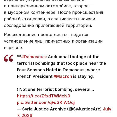
в припаркованном автомобиле, второе —
в мусорном контейнере. После происшествия
район был оцеплен, а специалисты начали
обследование прилегающей территории.
Расследование продолжается, ведется
установление лиц, причастных к организации
взрывов.
🚨
#Damascus
: Additional footage of the
terrorist bombings that took place near the
Four Seasons Hotel in Damascus, where
French President
#Macron
is staying.
❗️ Not one terrorist bombing, several…
https://t.co/ZfxdTWMeN0
pic.twitter.com/qFuGKIWOqj
— Syria Justice Archive (@SyJusticeArc)
July
7, 2026