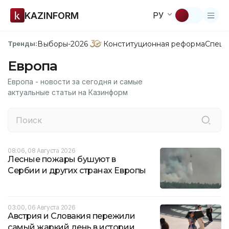
KAZINFORM
РУ
Выборы-2026
Конституционная реформа
Спецп
Тренды:
Европа
Европа - новости за сегодня и самые
актуальные статьи на Казинформ
08:06, 08 Августа 2026
Лесные пожары бушуют в
Сербии и других странах Европы
03:00, 06 Августа 2026
Австрия и Словакия пережили
самый жаркий день в истории