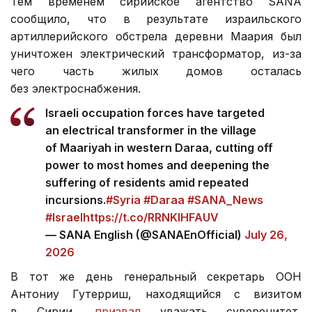
Тем временем сирийское агентство SANA
сообщило, что в результате израильского
артиллерийского обстрела деревни Маария был
уничтожен электрический трансформатор, из-за
чего часть жилых домов осталась
без электроснабжения.
Israeli occupation forces have targeted
an electrical transformer in the village
of Maariyah in western Daraa, cutting off
power to most homes and deepening the
suffering of residents amid repeated
incursions.
#Syria
#Daraa
#SANA_News
#Israel
https://t.co/RRNKIHFAUV
— SANA English (@SANAEnOfficial)
July 26,
2026
В тот же день генеральный секретарь ООН
Антониу Гутерриш, находящийся с визитом
в Сирии,
призвал
уважать суверенитет,