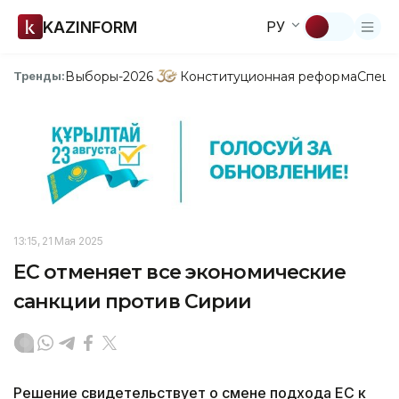
KAZINFORM
РУ
Выборы-2026
Конституционная реформа
Спецп
Тренды:
13:15, 21 Мая 2025
ЕС отменяет все экономические
санкции против Сирии
Решение свидетельствует о смене подхода ЕС к