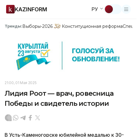
KAZINFORM
РУ
Выборы-2026
Конституционная реформа
Спецп
Тренды:
21:00, 01 Мая 2025
Лидия Роот — врач, ровесница
Победы и свидетель истории
В Усть-Каменогорске юбилейной медалью к 30-