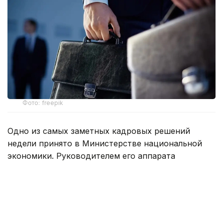
Фото: freepik
Одно из самых заметных кадровых решений
недели принято в Министерстве национальной
экономики. Руководителем его аппарата
назначен
Аскар Биахметов
. Уроженец
Актюбинской области начинал карьеру
в финансовых и налоговых органах, затем
возглавлял департамент казначейства
по Акмолинской области. В разные годы работал