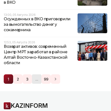
в ВКО
13:00, 05 Августа 2026
Осужденных в ВКО приговорили
за вымогательство денег у
сокамерника
12:53, 05 Августа 2026
Возврат активов: современный
Центр МРТ заработал в районе
Алтай Восточно-Казахстанской
области
…
1
2
3
99
KAZINFORM