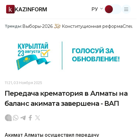
KAZINFORM
РУ
Выборы-2026
Конституционная реформа
Спецп
Тренды:
11:21, 03 Ноября 2025
Передача крематория в Алматы на
баланс акимата завершена - ВАП
Акимат Алматы осуществил передачу