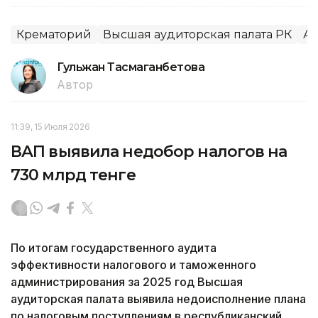
Крематорий
Высшая аудиторская палата РК
Ак
Гульжан Тасмаганбетова
Автор
11:39, 15 Июля 2026
ВАП выявила недобор налогов на
730 млрд тенге
По итогам государственного аудита
эффективности налогового и таможенного
администрирования за 2025 год Высшая
аудиторская палата выявила недоисполнение плана
по налоговым поступлениям в республиканский