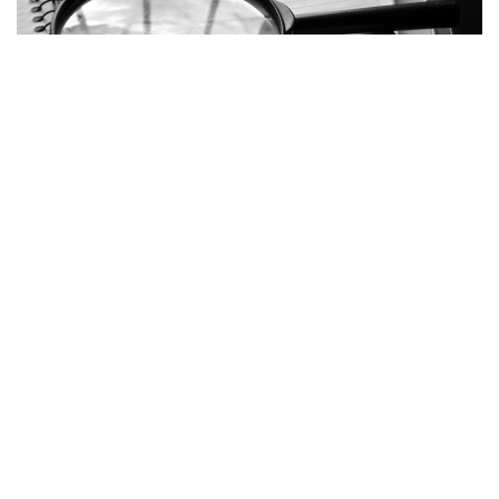
Фото: pixabay.com
Аудит эффективности использования бюджетных
средств, выделенных на воспитание и подготовку
спортсменов, в том числе в сфере спорта высших
достижений, проводился с 8 января по 28 апреля
2025 года. Проверкой был охвачен период
с 1 сентября 2021 года по 31 декабря 2024 года.
Как сообщили в Высшей аудиторской палате,
аудит показал наличие системных проблем