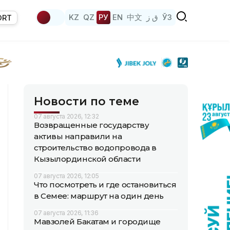
KZ
QZ
РУ
EN
中文
ق ز
ЎЗ
ORT
Новости по теме
07 августа 2026, 12:32
Возвращенные государству
активы направили на
строительство водопровода в
Кызылординской области
07 августа 2026, 12:05
Что посмотреть и где остановиться
в Семее: маршрут на один день
07 августа 2026, 11:36
Мавзолей Бакатам и городище