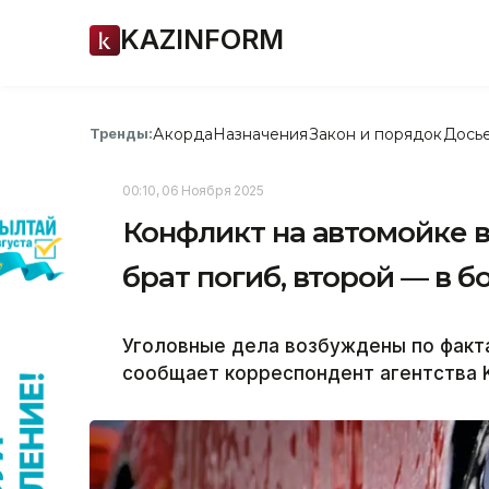
KAZINFORM
Акорда
Назначения
Закон и порядок
Дось
Тренды:
00:10, 06 Ноября 2025
Конфликт на автомойке в
брат погиб, второй — в 
Уголовные дела возбуждены по факта
сообщает корреспондент агентства K