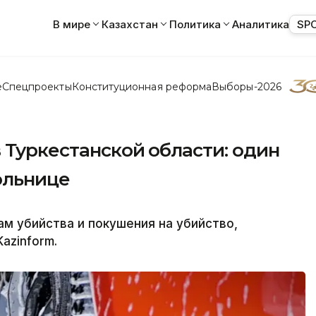
В мире
Казахстан
Политика
Аналитика
SP
е
Спецпроекты
Конституционная реформа
Выборы-2026
 Туркестанской области: один
больнице
м убийства и покушения на убийство,
azinform.