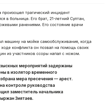
а произошел трагический инцидент
я в больнице. Его брат, 21-летний Султан,
ожевыми ранениями. Его состояние врачи
л машину на мойке самообслуживания, когда
В ходе конфликта он позвал на помощь своих
Один из участников ссоры напал с ножом.
озыскных мероприятий задержаны
ны в изолятор временного
избрана мера пресечения — арест.
 на контроле руководства
бщил заместитель начальника
уыржан Зиятаев.