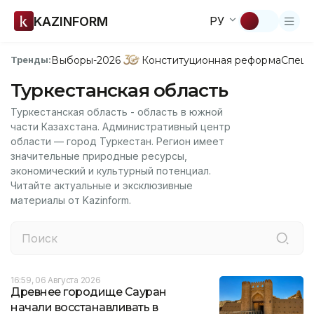
KAZINFORM
РУ
Выборы-2026
Конституционная реформа
Спецп
Тренды:
Туркестанская область
Туркестанская область - область в южной
части Казахстана. Административный центр
области — город Туркестан. Регион имеет
значительные природные ресурсы,
экономический и культурный потенциал.
Читайте актуальные и эксклюзивные
материалы от Kazinform.
16:59, 06 Августа 2026
Древнее городище Сауран
начали восстанавливать в