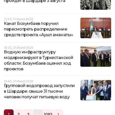
пройдет в Шардаре 3 августа
21:33, 31 Июля 2026
Канат Бозумбаев поручил
пересмотреть распределение
средств проекта «Ауыл аманаты»
19:32, 31 Июля 2026
Водную инфраструктуру
модернизируют в Туркестанской
области: Бозумбаев оценил ход
проектов
15:40, 31 Июля 2026
Групповой водопровод запустили
в Шардаре: свыше 31 тысячи
человек получат питьевую воду
…
1
2
3
1083