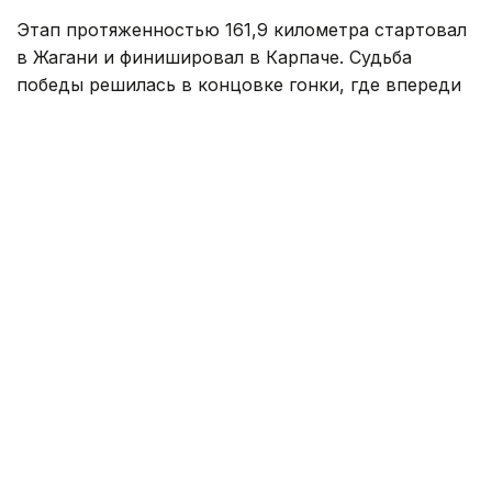
Этап протяженностью 161,9 километра стартовал
в Жагани и финишировал в Карпаче. Судьба
победы решилась в концовке гонки, где впереди
осталась группа из трех гонщиков.
На заключительном километре один
из соперников атаковал, а Кристиан Скарони стал
единственным, кто сумел ответить на этот рывок.
Гонщик казахстанской команды стремительно
сокращал отставание, однако до победы ему
не хватило совсем немного — Скарони
финишировал вторым.