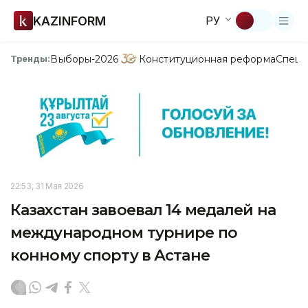
KAZINFORM
РУ
Выборы-2026
Конституционная реформа
Спецп
Тренды:
22:53, 31 Мая 2026
Казахстан завоевал 14 медалей на
международном турнире по
конному спорту в Астане