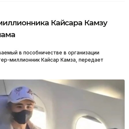
-миллионника Кайсара Камзу
нама
аемый в пособничестве в организации
гер-миллионник Кайсар Камза, передает