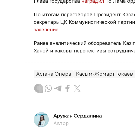
Глава государства
наградил
То Лама орд
По итогам переговоров Президент Каза
секретарь ЦК Коммунистической парти
заявление
.
Ранее аналитический обозреватель Kazi
Ханой и каковы перспективы сотрудниче
Астана Опера
Касым-Жомарт Токаев
Аружан Сердалина
Автор