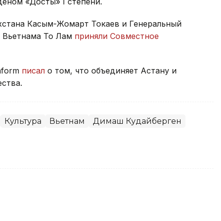
еном «Достық» I степени.
хстана Касым-Жомарт Токаев и Генеральный
и Вьетнама То Лам
приняли Совместное
nform
писал
о том, что объединяет Астану и
ства.
Культура
Вьетнам
Димаш Кудайберген