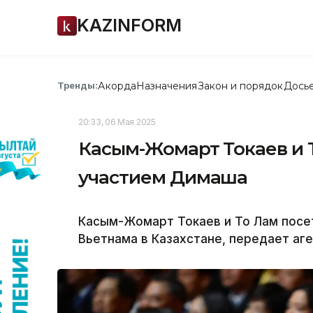
KAZINFORM
Акорда
Назначения
Закон и порядок
Дось
Тренды:
20:33, 06 Мая 2025
Касым-Жомарт Токаев и Т
участием Димаша
Касым-Жомарт Токаев и То Лам посе
Вьетнама в Казахстане,
передает аге