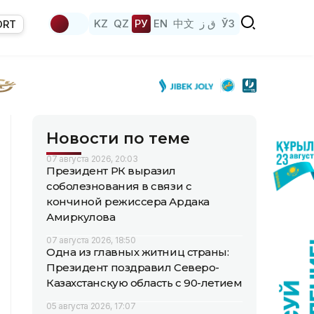
KZ
QZ
РУ
EN
中文
ق ز
ЎЗ
ORT
Новости по теме
07 августа 2026, 20:03
Президент РК выразил
соболезнования в связи с
кончиной режиссера Ардака
Амиркулова
07 августа 2026, 18:50
Одна из главных житниц страны:
Президент поздравил Северо-
Казахстанскую область с 90-летием
05 августа 2026, 17:07