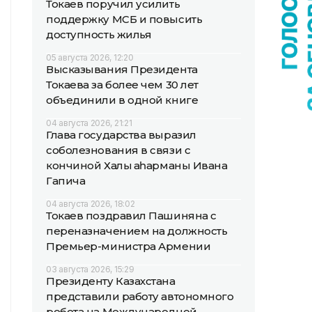
Токаев поручил усилить
поддержку МСБ и повысить
доступность жилья
05 августа 2026, 12:20
Высказывания Президента
Токаева за более чем 30 лет
объединили в одной книге
04 августа 2026, 21:21
Глава государства выразил
соболезнования в связи с
кончиной Халық қаһарманы Ивана
Гапича
04 августа 2026, 18:02
Токаев поздравил Пашиняна с
переназначением на должность
Премьер-министра Армении
03 августа 2026, 15:29
Президенту Казахстана
представили работу автономного
робота на Международной