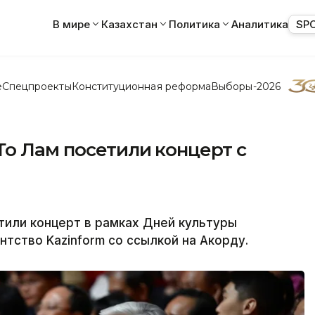
В мире
Казахстан
Политика
Аналитика
SP
е
Спецпроекты
Конституционная реформа
Выборы-2026
о Лам посетили концерт с
тили концерт в рамках Дней культуры
нтство Kazinform со ссылкой на Акорду.