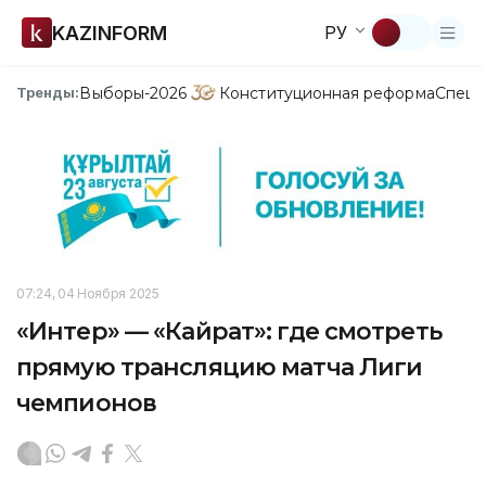
KAZINFORM
РУ
Выборы-2026
Конституционная реформа
Спецп
Тренды:
07:24, 04 Ноября 2025
«Интер» — «Кайрат»: где смотреть
прямую трансляцию матча Лиги
чемпионов