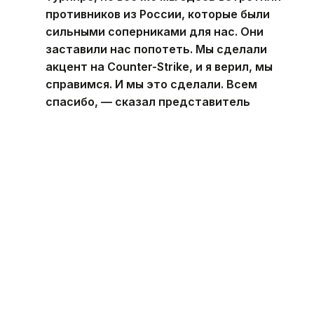
противников из России, которые были
сильными соперниками для нас. Они
заставили нас попотеть. Мы сделали
акцент на Counter-Strike, и я верил, мы
справимся. И мы это сделали. Всем
спасибо, — сказал представитель
казахстанской команды.
Победа стала особенно значимой
для казахстанской команды, поскольку после
поражения в лазертаге
ей необходимо было
выиграть решающую карту в CS2. В итоге Team
KZ выдержала давление и
довела
финал до
чемпионского титула.
Игры Будущего - 2026
Спорт
Киберспорт
Аст