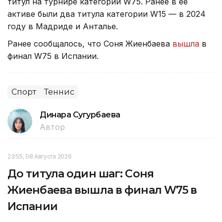
титул на турнире категории W75. Ранее в ее
активе были два титула категории W15 — в 2024
году в Мадриде и Анталье.
Ранее сообщалось, что Соня Жиенбаева
вышла
в
финал W75 в Испании.
Спорт
Теннис
Динара Сугурбаева
Автор
23:55, 08 Августа 2026
До титула один шаг: Соня
Жиенбаева вышла в финал W75 в
Испании