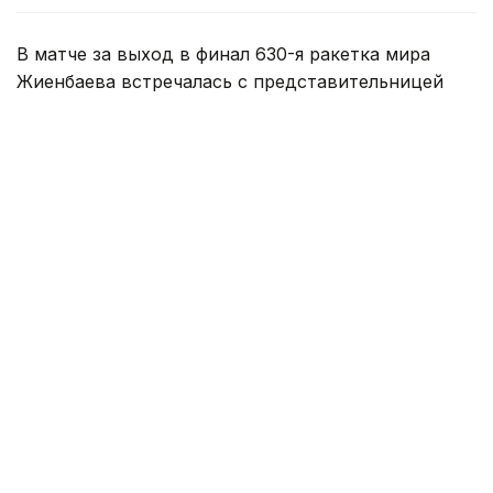
В матче за выход в финал 630-я ракетка мира
Жиенбаева встречалась с представительницей
Японии Риной Сайго, занимающей 327-е место в
рейтинге WTA.
Матч продлился два сета и завершился победой
казахстанки со счетом — 6:1, 7:6 (7:5).
Таким образом, Жиенбаева вышла в финал
и за титул турнира поборется с болгарской
теннисисткой Изабеллой Шиниковой (442 WTA).
Как сообщалось ранее, сильнейшие юниоры Азии
сыграют
в Алматы за шанс попасть на «Ролан
Гаррос».
Спорт
спортсмены Казахстана
Теннис