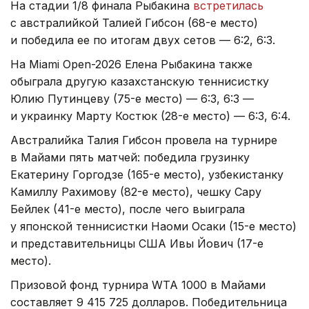
На стадии 1/8 финала Рыбакина
встретилась
с австралийкой Талией Гибсон (68-е место)
и победила ее по итогам двух сетов — 6:2, 6:3.
На Miami Open-2026 Елена Рыбакина также
обыграла другую казахстанскую теннисистку
Юлию Путинцеву (75-е место) — 6:3, 6:3 —
и украинку Марту Костюк (28-е место) — 6:3, 6:4.
Австралийка Талия Гибсон провела на турнире
в Майами пять матчей: победила грузинку
Екатерину Горгодзе (165-е место), узбекистанку
Камиллу Рахимову (82-е место), чешку Сару
Бейлек (41-е место), после чего выиграла
у японской теннисистки Наоми Осаки (15-е место)
и представительницы США Ивы Йович (17-е
место).
Призовой фонд турнира WTA 1000 в Майами
составляет 9 415 725 долларов. Победительница