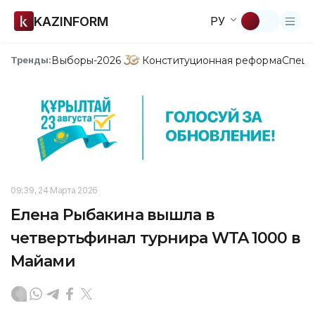
KAZINFORM
РУ
Выборы-2026
Конституционная реформа
Спецп
Тренды:
09:39, 24 Марта 2026
Елена Рыбакина вышла в
четвертьфинал турнира WTA 1000 в
Майами