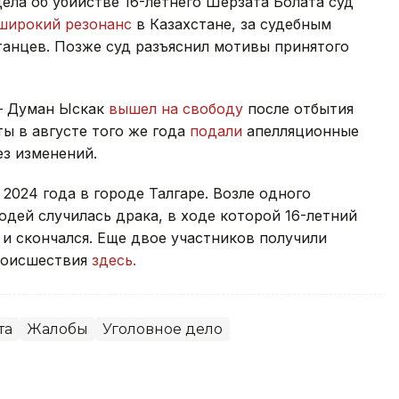
дела об убийстве 16-летнего Шерзата Болата суд
широкий резонанс
в Казахстане, за судебным
анцев. Позже суд разъяснил мотивы принятого
 — Думан Ыскак
вышел на свободу
после отбытия
ты в августе того же года
подали
апелляционные
ез изменений.
 2024 года в городе Талгаре. Возле одного
дей случилась драка, в ходе которой 16-летний
и скончался. Еще двое участников получили
роисшествия
здесь.
та
Жалобы
Уголовное дело