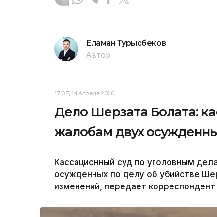
Еламан Турысбеков
Автор
17:07, 14 Апреля 2026
Дело Шерзата Болата: к
жалобам двух осужденн
Кассационный суд по уголовным дел
осужденных по делу об убийстве Шер
изменений, передает корреспондент а