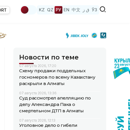
KZ
QZ
РУ
EN
中文
ق ز
ЎЗ
ORT
Новости по теме
07 августа 2026, 17:20
Схему продажи поддельных
госномеров по всему Казахстану
раскрыли в Алматы
07 августа 2026, 13:36
Суд рассмотрел апелляцию по
делу Александра Пака о
смертельном ДТП в Алматы
07 августа 2026, 12:13
Уголовное дело о гибели