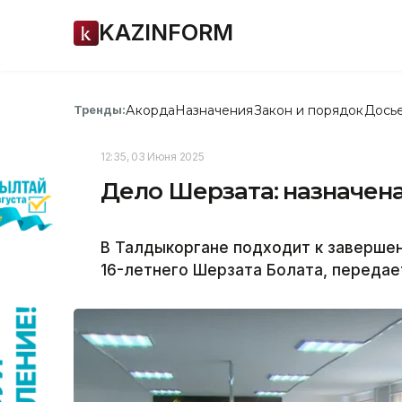
KAZINFORM
Акорда
Назначения
Закон и порядок
Дось
Тренды:
12:35, 03 Июня 2025
Дело Шерзата: назначен
В Талдыкоргане подходит к завершен
16-летнего Шерзата Болата, передает