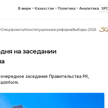
В мире
Казахстан
Политика
Аналитика
SP
е
Спецпроекты
Конституционная реформа
Выборы-2026
одня на заседании
на
ся очередное заседание Правительства РК,
azinform.