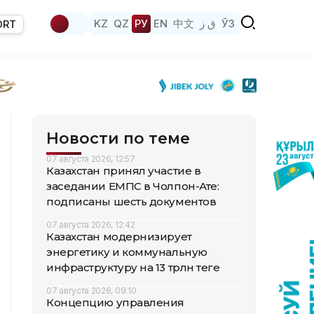
KZ
QZ
РУ
EN
中文
ق ز
ЎЗ
ORT
Новости по теме
07 августа 2026, 12:57
Казахстан принял участие в
заседании ЕМПС в Чолпон-Ате:
подписаны шесть документов
07 августа 2026, 12:42
Казахстан модернизирует
энергетику и коммунальную
инфраструктуру на 13 трлн теңге
07 августа 2026, 09:10
Концепцию управления