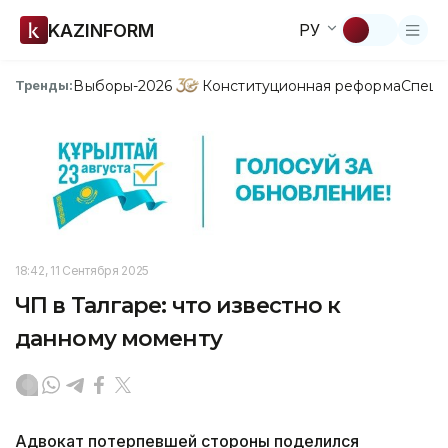
KAZINFORM
РУ
Выборы-2026
Конституционная реформа
Спецп
Тренды:
18:42, 11 Сентября 2025
ЧП в Талгаре: что известно к
данному моменту
Адвокат потерпевшей стороны поделился