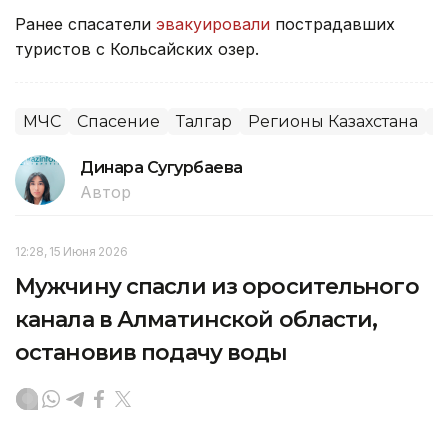
Ранее спасатели
эвакуировали
пострадавших
туристов с Кольсайских озер.
МЧС
Спасение
Талгар
Регионы Казахстана
Г
Динара Сугурбаева
Автор
12:28, 15 Июня 2026
Мужчину спасли из оросительного
канала в Алматинской области,
остановив подачу воды