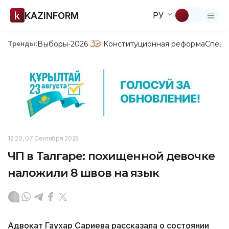
KAZINFORM
РУ
Выборы-2026
Конституционная реформа
Спецп
Тренды:
12:20, 07 Сентября 2025
ЧП в Талгаре: похищенной девочке
наложили 8 швов на язык
Адвокат Гаухар Сариева рассказала о состоянии