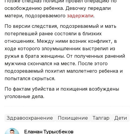
Позже спецназ полиции провел операцию по
освобождению ребенка. Девочку передали
матери, подозреваемого
задержали
.
По версии следствия, подозреваемый и мать
потерпевшей ранее состояли в близких
отношениях. Между ними возник конфликт, в
ходе которого злоумышленник выстрелил из
ружья в брата женщины. От полученных ранений
мужчина скончался на месте. После этого
подозреваемый похитил малолетнего ребенка и
попытался скрыться.
По фактам убийства и похищения возбуждены
уголовные дела.
Здравоохранение
Похищение
Талгар
Дети
Еламан Турысбеков