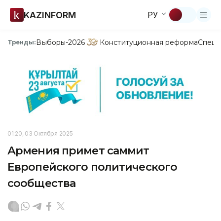
KAZINFORM
РУ
Выборы-2026
Конституционная реформа
Спецп
Тренды:
01:20, 03 Октября 2025
Армения примет саммит
Европейского политического
сообщества