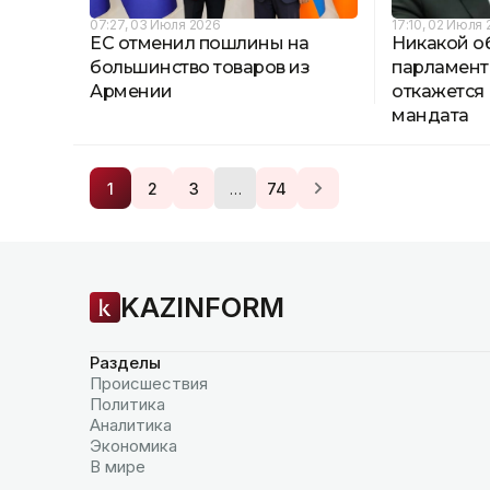
07:27, 03 Июля 2026
17:10, 02 Июля
ЕС отменил пошлины на
Никакой о
большинство товаров из
парламент
Армении
откажется 
мандата
…
1
2
3
74
KAZINFORM
Разделы
Происшествия
Политика
Аналитика
Экономика
В мире