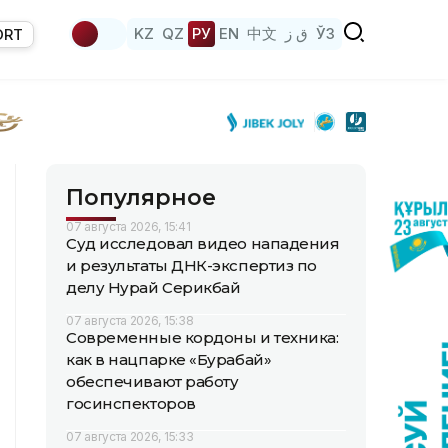
KZ
QZ
РУ
EN
中文
ق ز
ЎЗ
ORT
Популярное
07 августа 2026, 15:41
Суд исследовал видео нападения
и результаты ДНК-экспертиз по
делу Нурай Серикбай
07 августа 2026, 15:38
Современные кордоны и техника:
как в нацпарке «Бурабай»
обеспечивают работу
госинспекторов
07 августа 2026, 15:33