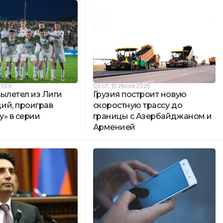
2026
03:01, 10 Июля 2026
ылетел из Лиги
Грузия построит новую
ий, проиграв
скоростную трассу до
» в серии
границы с Азербайджаном и
Арменией