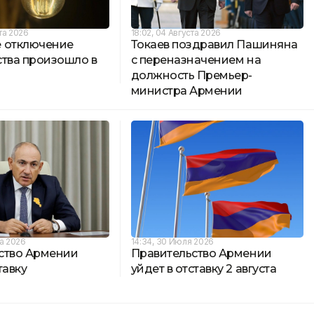
та 2026
18:02, 04 Августа 2026
 отключение
Токаев поздравил Пашиняна
ства произошло в
с переназначением на
должность Премьер-
министра Армении
та 2026
14:34, 30 Июля 2026
ство Армении
Правительство Армении
тавку
уйдет в отставку 2 августа