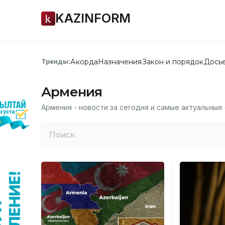
KAZINFORM
Акорда
Назначения
Закон и порядок
Дось
Тренды:
Армения
Армения - новости за сегодня и самые актуальные