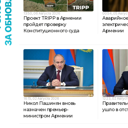
13:50, 06 Августа 2026
00:54, 05 Авгус
Проект TRIPP в Армении
Аварийное
пройдет проверку
электриче
Конституционного суда
Армении
16:15, 02 Августа 2026
12:23, 02 Авгус
Никол Пашинян вновь
Правитель
назначен премьер-
ушло в отс
министром Армении