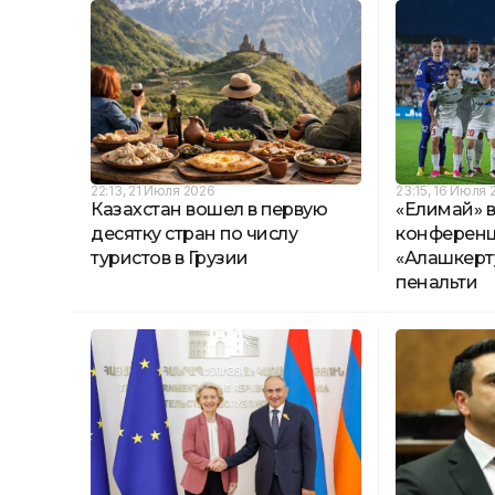
22:13, 21 Июля 2026
23:15, 16 Июля 
Казахстан вошел в первую
«Елимай» в
десятку стран по числу
конференц
туристов в Грузии
«Алашкерту
пенальти