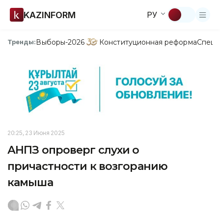
KAZINFORM
РУ
Выборы-2026
Конституционная реформа
Спецп
Тренды:
20:25, 23 Июня 2025
АНПЗ опроверг слухи о
причастности к возгоранию
камыша