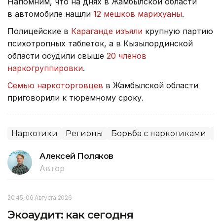
Напомним, что на днях в Жамбылской области
в автомобиле нашли
12 мешков марихуаны
.
Полицейские в
Караганде изъяли
крупную партию
психотропных таблеток, а в Кызылординской
области осудили свыше
20 членов
наркогруппировки
.
Семью наркоторговцев
в Жамбылской области
приговорили к тюремному сроку.
Наркотики
Регионы
Борьба с наркотиками
С
Алексей Поляков
Автор
20:45, 06 Августа 2026
Экоаудит: как сегодня