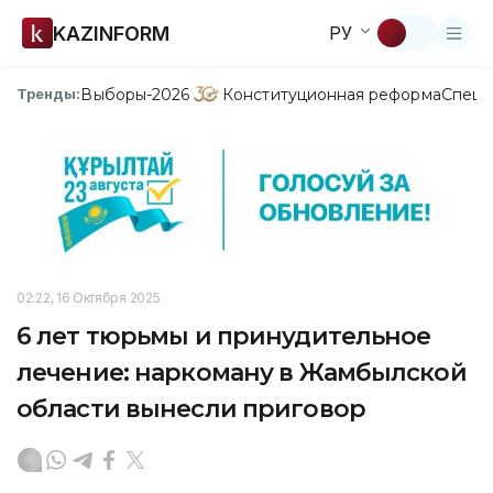
KAZINFORM
РУ
Выборы-2026
Конституционная реформа
Спецп
Тренды:
02:22, 16 Октября 2025
6 лет тюрьмы и принудительное
лечение: наркоману в Жамбылской
области вынесли приговор