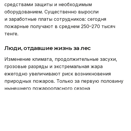
средствами защиты и необходимым
оборудованием. Существенно выросли
и заработные платы сотрудников: сегодня
пожарные получают в среднем 250–270 тысяч
тенге.
Люди, отдавшие жизнь за лес
Изменение климата, продолжительные засухи,
грозовые разряды и экстремальная жара
ежегодно увеличивают риск возникновения
природных пожаров. Только за первую половину
нынешнего пожароопасного сезона
на территории резервата «Семей орманы»
зарегистрировано 178 возгораний, огнем
уничтожено около тысячи гектаров леса.
Однако трагедия июня 2023 года навсегда
останется самой тяжелой страницей в истории