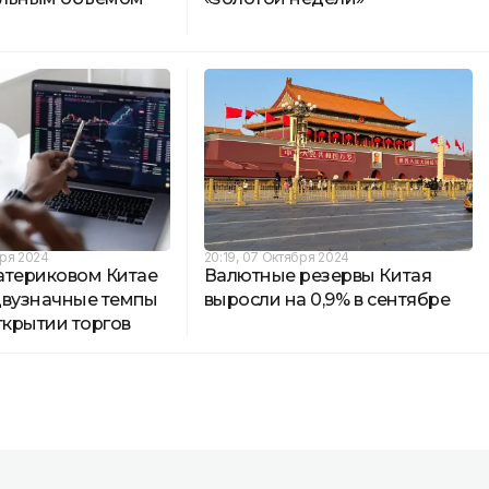
бря 2024
20:19, 07 Октября 2024
атериковом Китае
Валютные резервы Китая
двузначные темпы
выросли на 0,9% в сентябре
ткрытии торгов