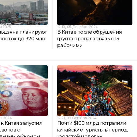
ря 2025
12:19, 05 Декабря 2024
ньцзяна планируют
В Китае после обрушения
рпоток до 320 млн
грунта пропала связь с 13
рабочими
ря 2024
12:21, 09 Октября 2024
к Китая запустил
Почти $100 млрд потратили
свопов с
китайские туристы в период
альным объемом
«золотой недели»