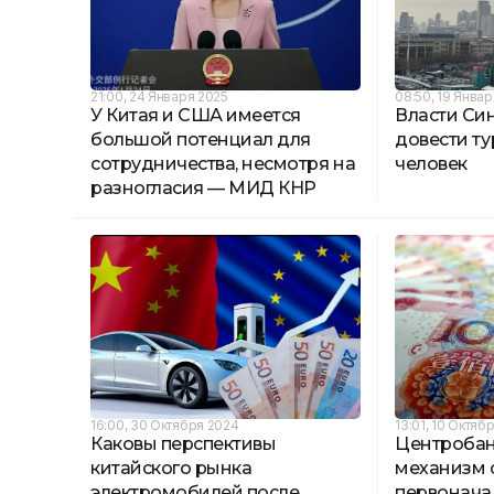
21:00, 24 Января 2025
08:50, 19 Янва
У Китая и США имеется
Власти Си
большой потенциал для
довести ту
сотрудничества, несмотря на
человек
разногласия — МИД КНР
16:00, 30 Октября 2024
13:01, 10 Октяб
Каковы перспективы
Центробан
китайского рынка
механизм 
электромобилей после
первонач