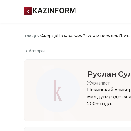
KAZINFORM
Акорда
Назначения
Закон и порядок
Дось
Тренды:
Авторы
Руслан Су
Журналист
Пекинский универ
международном и
2009 года.