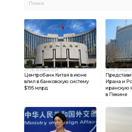
07:29, 18 Июня 2025
13:38, 12 Марта
Центробанк Китая в июне
Представи
влил в банковскую систему
Ирана и Р
$195 млрд
иранскую 
в Пекине