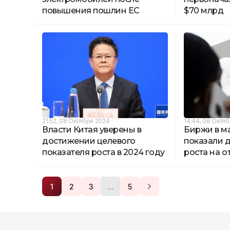
повышения пошлин ЕС
$70 млрд
21:52, 08 Октября 2024
14:44, 08 Октя
Власти Китая уверены в
Биржи в м
достижении целевого
показали 
показателя роста в 2024 году
роста на о
…
1
2
3
5