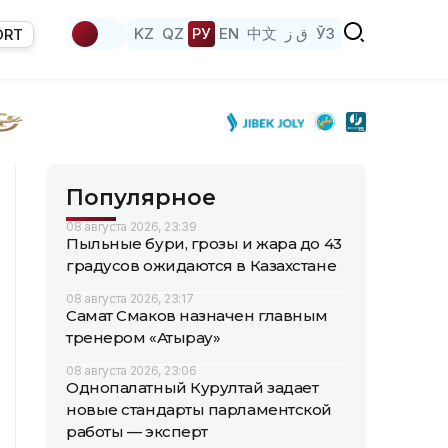
KZ
QZ
РУ
EN
中文
ق ز
ЎЗ
ORT
Популярное
08 августа 2026, 23:39
Пыльные бури, грозы и жара до 43
градусов ожидаются в Казахстане
08 августа 2026, 23:17
Самат Смаков назначен главным
тренером «Атырау»
08 августа 2026, 23:06
Однопалатный Курултай задает
новые стандарты парламентской
работы — эксперт