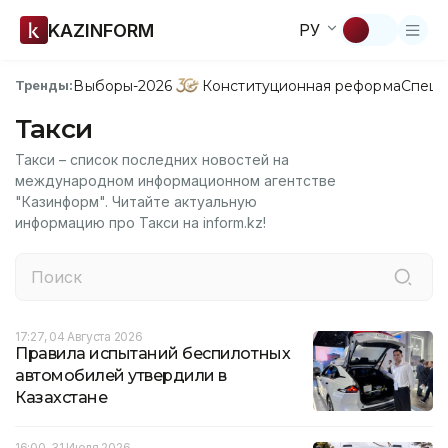
KAZINFORM
РУ
Выборы-2026
Конституционная реформа
Спецп
Тренды:
Такси
Такси – список последних новостей на
международном информационном агентстве
"Казинформ". Читайте актуальную
информацию про Такси на inform.kz!
17:27, 04 Августа 2026
Правила испытаний беспилотных
автомобилей утвердили в
Казахстане
16:00, 31 Июля 2026