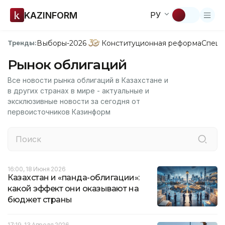
KAZINFORM
РУ
Выборы-2026
Конституционная реформа
Спецп
Тренды:
Рынок облигаций
Все новости рынка облигаций в Казахстане и
в других странах в мире - актуальные и
эксклюзивные новости за сегодня от
первоисточников Казинформ
16:00, 18 Июня 2026
Казахстан и «панда-облигации»:
какой эффект они оказывают на
бюджет страны
17:19, 13 Апреля 2026