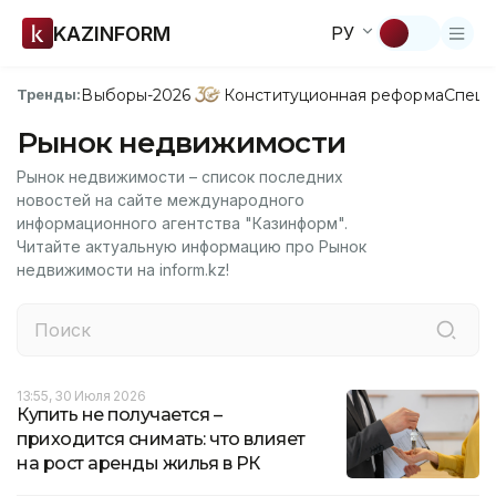
KAZINFORM
РУ
Выборы-2026
Конституционная реформа
Спецп
Тренды:
Рынок недвижимости
Рынок недвижимости – список последних
новостей на сайте международного
информационного агентства "Казинформ".
Читайте актуальную информацию про Рынок
недвижимости на inform.kz!
13:55, 30 Июля 2026
Купить не получается –
приходится снимать: что влияет
на рост аренды жилья в РК