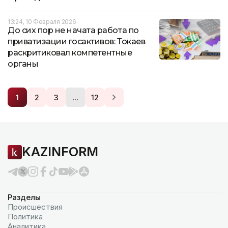
13:24, 10 Февраля 2026
До сих пор не начата работа по
приватизации госактивов: Токаев
раскритиковал компетентные
органы
…
1
2
3
12
KAZINFORM
Разделы
Происшествия
Политика
Аналитика