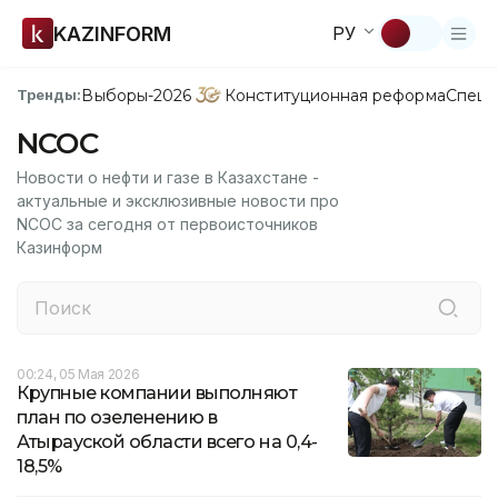
KAZINFORM
РУ
Выборы-2026
Конституционная реформа
Спецп
Тренды:
NCOC
Новости о нефти и газе в Казахстане -
актуальные и эксклюзивные новости про
NCOC за сегодня от первоисточников
Казинформ
00:24, 05 Мая 2026
Крупные компании выполняют
план по озеленению в
Атырауской области всего на 0,4-
18,5%