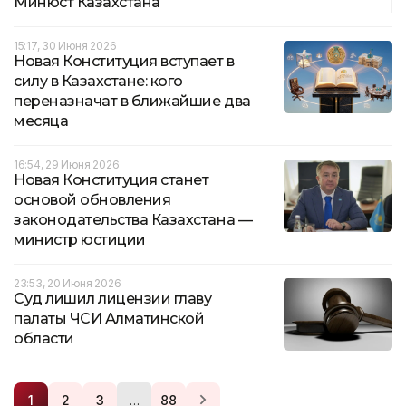
Минюст Казахстана
15:17, 30 Июня 2026
Новая Конституция вступает в
силу в Казахстане: кого
переназначат в ближайшие два
месяца
16:54, 29 Июня 2026
Новая Конституция станет
основой обновления
законодательства Казахстана —
министр юстиции
23:53, 20 Июня 2026
Суд лишил лицензии главу
палаты ЧСИ Алматинской
области
…
1
2
3
88