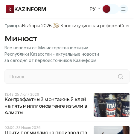
KAZINFORM
РУ
Выборы-2026
Конституционная реформа
Спецп
Тренды:
Минюст
Все новости от Министерства юстиции
Республики Казахстан - актуальные новости
за сегодня от первоисточников Казинформ
13:42, 25 Июля 2026
Контрафактный монтажный клей
на пять миллионов тенге изъяли в
Алматы
03:00, 23 Июля 2026
Почти полмиллиона производств