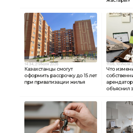
жастары»
14:34, 21 Июля 2026
11:06, 10 Июля 
Казахстанцы смогут
Что измен
оформить рассрочку до 15 лет
собственн
при приватизации жилья
арендаторо
объяснил 