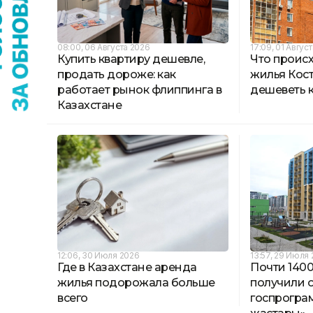
08:00, 06 Августа 2026
17:09, 01 Авгус
Купить квартиру дешевле,
Что проис
продать дороже: как
жилья Кост
работает рынок флиппинга в
дешеветь 
Казахстане
12:06, 30 Июля 2026
13:57, 29 Июля
Где в Казахстане аренда
Почти 1400
жилья подорожала больше
получили о
всего
госпрогра