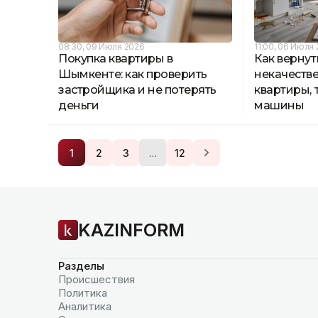
08:30, 09 Июля 2026
11:00, 06 Июля
Покупка квартиры в
Как вернут
Шымкенте: как проверить
некачеств
застройщика и не потерять
квартиры,
деньги
машины
…
1
2
3
12
KAZINFORM
Разделы
Происшествия
Политика
Аналитика