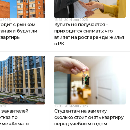
та 2026
13:55, 30 Июля 2026
ходит с рынком
Купить не получается –
аная и будут ли
приходится снимать: что
квартиры
влияет на рост аренды жилья
в РК
 2026
16:35, 26 Июля 2026
 заявителей
Студентам на заметку:
тказ по
сколько стоит снять квартиру
мме «Алматы
перед учебным годом