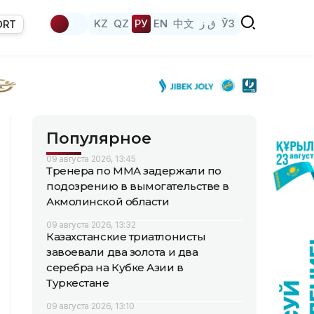
KZ
QZ
РУ
EN
中文
ق ز
ЎЗ
ORT
Популярное
09 августа 2026, 13:45
Тренера по ММА задержали по
подозрению в вымогательстве в
Акмолинской области
09 августа 2026, 13:32
Казахстанские триатлонисты
завоевали два золота и два
серебра на Кубке Азии в
Туркестане
09 августа 2026, 13:10