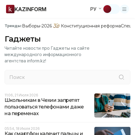
KAZINFORM
РУ
Выборы-2026
Конституционная реформа
Спецп
Тренды:
Гаджеты
Читайте новости про Гаджеты на сайте
международного информационного
агентства inform.kz!
11:06, 21 Июля 2026
Школьникам в Чехии запретят
пользоваться телефонами даже
на переменах
05:54, 18 Июля 2026
Как смартфон калечит пальцы и