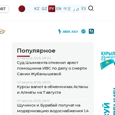
KZ
QZ
РУ
EN
中文
ق ز
ЎЗ
ORT
Популярное
07 августа 2026, 08:33
Суд Шымкента отменил арест
помощника ИВС по делу о смерти
Сании Жубанышевой
07 августа 2026, 08:20
Курсы валют в обменниках Астаны
и Алматы на 7 августа
07 августа 2026, 08:12
Щучинск и Бурабай получат на
модернизацию водоснабжения 1,4