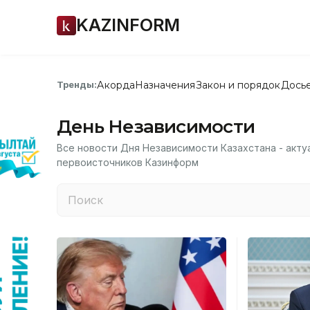
KAZINFORM
Акорда
Назначения
Закон и порядок
Дось
Тренды:
День Независимости
Все новости Дня Независимости Казахстана - акту
первоисточников Казинформ