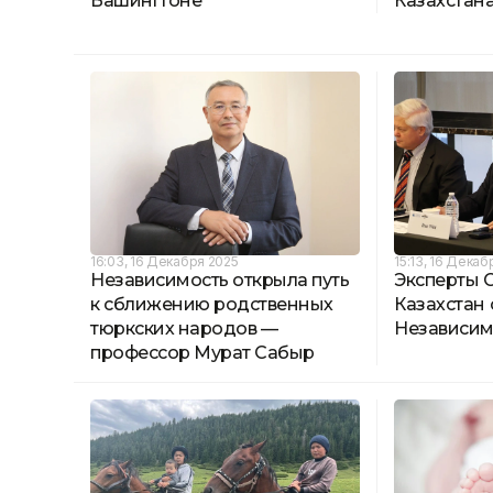
Вашингтоне
Казахстан
16:03, 16 Декабря 2025
15:13, 16 Декаб
Независимость открыла путь
Эксперты 
к сближению родственных
Казахстан
тюркских народов —
Независим
профессор Мурат Сабыр