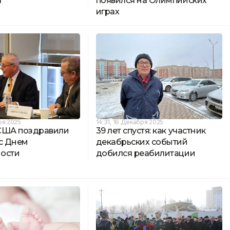
а
появился на Олимпийских
играх
ря 2025
14:31, 16 Декабря 2025
США поздравили
39 лет спустя: как участник
 с Днем
декабрьских событий
ости
добился реабилитации