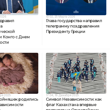
 2026
10:02, 25 Марта 2026
здравил
Глава государства направил
та
телеграмму поздравления
ической
Президенту Греции
и Конго с Днем
ости
бря 2025
17:04, 16 Декабря 2025
ойняшек родились
Символ Независимости: как
зависимости
флаг Казахстана впервые