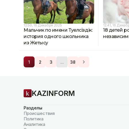
12:50, 16 Декабря 2025
12:41, 16 Декаб
Мальчик по имени Тәуелсіздік:
18 детей р
история одного школьника
независим
из Жетысу
…
1
2
3
38
KAZINFORM
Разделы
Происшествия
Политика
Аналитика