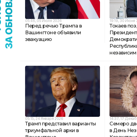
05:46, 05 Июля 2026
19:19, 30 Июня
Перед речью Трампа в
Токаев по
Вашингтоне объявили
Президен
эвакуацию
Демократ
Республик
независим
05:15, 24 Января 2026
14:37, 17 Дека
Трамп представил варианты
Семеро дв
триумфальной арки в
в День Не