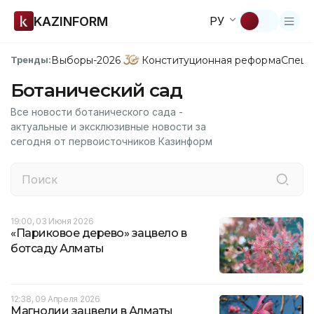
KAZINFORM
РУ
Выборы-2026
Конституционная реформа
Спецп
Тренды:
Ботанический сад
Все новости ботанического сада -
актуальные и эксклюзивные новости за
сегодня от первоисточников Казинформ
19:00, 03 Июня 2026
«Париковое дерево» зацвело в
ботсаду Алматы
12:38, 09 Апреля 2026
Магнолии зацвели в Алматы