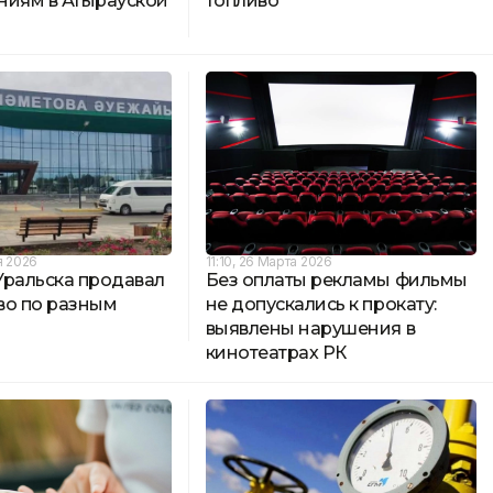
ниям в Атырауской
топливо
я 2026
11:10, 26 Марта 2026
Уральска продавал
Без оплаты рекламы фильмы
во по разным
не допускались к прокату:
выявлены нарушения в
кинотеатрах РК