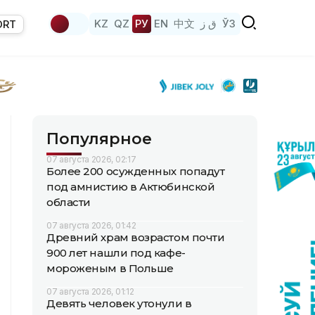
KZ
QZ
РУ
EN
中文
ق ز
ЎЗ
ORT
Популярное
07 августа 2026, 02:17
Более 200 осужденных попадут
под амнистию в Актюбинской
области
07 августа 2026, 01:42
Древний храм возрастом почти
900 лет нашли под кафе-
мороженым в Польше
07 августа 2026, 01:12
Девять человек утонули в