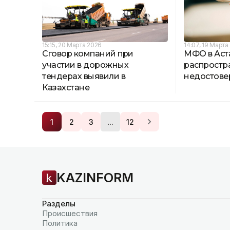
15:15, 20 Марта 2026
14:07, 19 Марта
Сговор компаний при
МФО в Аст
участии в дорожных
распростр
тендерах выявили в
недостове
Казахстане
…
1
2
3
12
KAZINFORM
Разделы
Происшествия
Политика