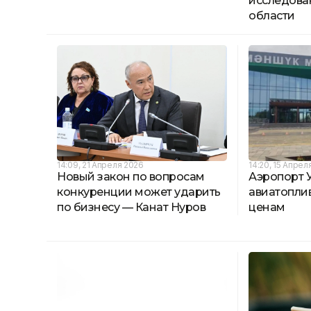
исследова
области
14:09, 21 Апреля 2026
14:20, 15 Апрел
Новый закон по вопросам
Аэропорт 
конкуренции может ударить
авиатопли
по бизнесу — Канат Нуров
ценам