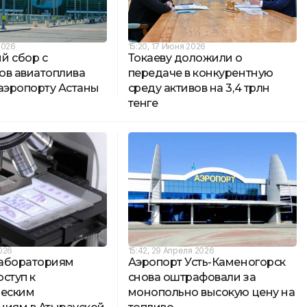
2026
15:20, 17 Июня 2026
й сбор с
Токаеву доложили о
ов авиатоплива
передаче в конкурентную
 аэропорту Астаны
среду активов на 3,4 трлн
тенге
2026
15:42, 29 Апреля 2026
абораториям
Аэропорт Усть-Каменогорск
ступ к
снова оштрафовали за
ческим
монопольно высокую цену на