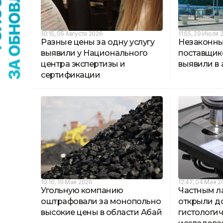
10:15, 05 Августа 2026
11:55, 29 Июля 
Разные цены за одну услугу
Незаконны
выявили у Национального
поставщик
центра экспертизы и
выявили в
сертификации
10:16, 19 Мая 2026
12:47, 04 Мая 
Угольную компанию
Частным л
оштрафовали за монопольно
открыли до
высокие цены в области Абай
гистологи