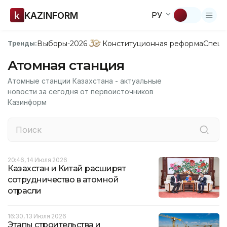
KAZINFORM
РУ
Выборы-2026
Конституционная реформа
Спецп
Тренды:
Атомная станция
Атомные станции Казахстана - актуальные
новости за сегодня от первоисточников
Казинформ
20:46, 14 Июля 2026
Казахстан и Китай расширят
сотрудничество в атомной
отрасли
16:30, 13 Июля 2026
Этапы строительства и