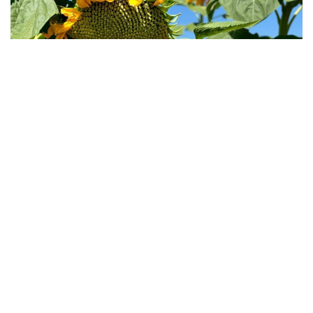
Фото: Министерство сельского хозяйства РК
По данным Минсельхоза, результаты программы
форвардного закупа свидетельствуют о том, что
казахстанские фермеры активнее
диверсифицируют структуру посевов, увеличивая
производство культур с высокой добавленной
стоимостью.
По сравнению с прошлым сельскохозяйственным
сезоном объем финансирования масличных