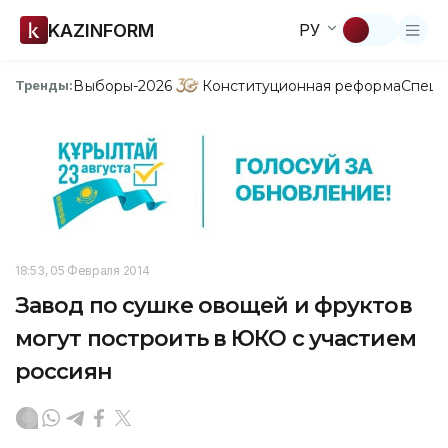
KAZINFORM
РУ
Выборы-2026
Конституционная реформа
Спецп
Тренды:
18:53, 05 Февраля 2014
Завод по сушке овощей и фруктов
могут построить в ЮКО с участием
россиян