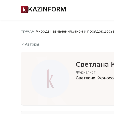
KAZINFORM
Акорда
Назначения
Закон и порядок
Дось
Тренды:
Авторы
Светлана 
Журналист
Светлана Курносо