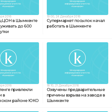
бря 2016
19:00, 24 Декабря 2016
ецЦОН в Шымкенте
Супермаркет посылок начал
луживать до 600
работать в Шымкенте
сутки
бря 2016
18:10, 21 Декабря 2016
тенге привлекли
Озвучены предварительные
и в
причины взрыва на заводе в
нском районе ЮКО
Шымкенте