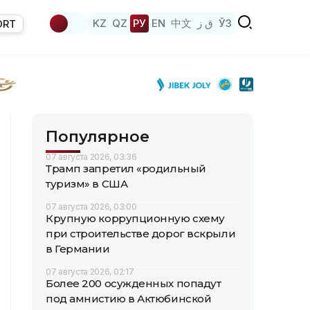
KZ
QZ
РУ
EN
中文
ق ز
ЎЗ
ORT
Популярное
07 августа 2026, 03:36
Трамп запретил «родильный
туризм» в США
07 августа 2026, 03:00
Крупную коррупционную схему
при строительстве дорог вскрыли
в Германии
07 августа 2026, 02:17
Более 200 осужденных попадут
под амнистию в Актюбинской