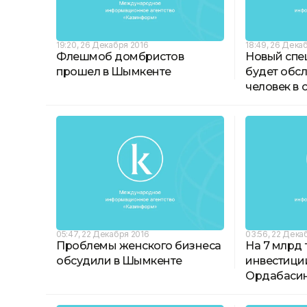
19:20, 26 Декабря 2016
18:49, 26 Дека
Флешмоб домбристов
Новый сп
прошел в Шымкенте
будет обс
человек в 
05:47, 22 Декабря 2016
03:56, 22 Дека
Проблемы женского бизнеса
На 7 млрд 
обсудили в Шымкенте
инвестици
Ордабаси