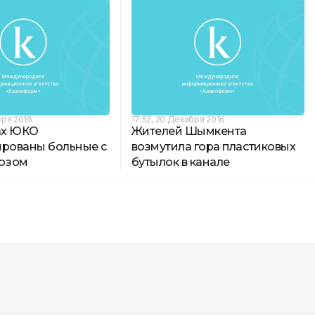
бря 2016
17:52, 20 Декабря 2016
нах ЮКО
Жителей Шымкента
ированы больные с
возмутила гора пластиковых
озом
бутылок в канале