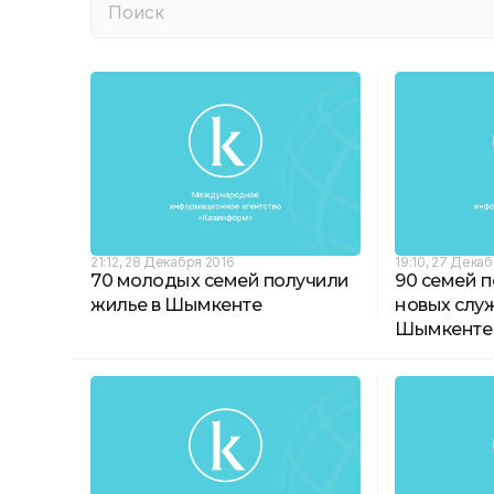
21:12, 28 Декабря 2016
19:10, 27 Дека
70 молодых семей получили
90 семей п
жилье в Шымкенте
новых слу
Шымкенте