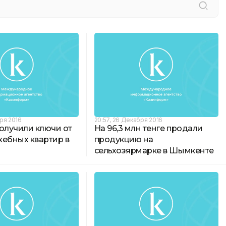
бря 2016
20:57, 26 Декабря 2016
олучили ключи от
На 96,3 млн тенге продали
жебных квартир в
продукцию на
сельхозярмарке в Шымкенте