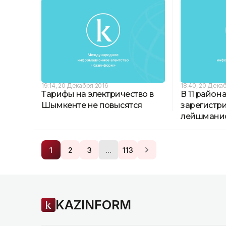
19:14, 20 Декабря 2016
18:40, 20 Дека
Тарифы на электричество в
В 11 райо
Шымкенте не повысятся
зарегистр
лейшмани
…
1
2
3
113
KAZINFORM