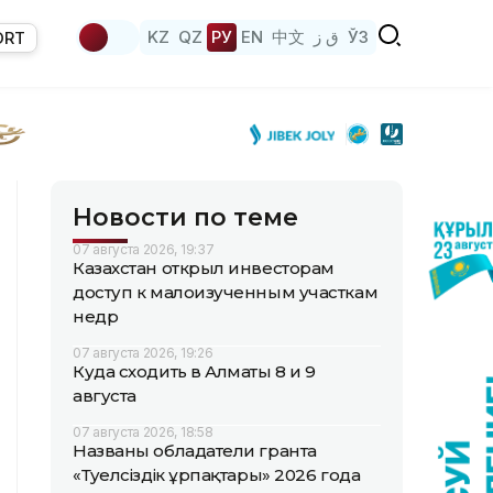
KZ
QZ
РУ
EN
中文
ق ز
ЎЗ
ORT
Новости по теме
07 августа 2026, 19:37
Казахстан открыл инвесторам
доступ к малоизученным участкам
недр
07 августа 2026, 19:26
Куда сходить в Алматы 8 и 9
августа
07 августа 2026, 18:58
Названы обладатели гранта
«Тәуелсіздік ұрпақтары» 2026 года