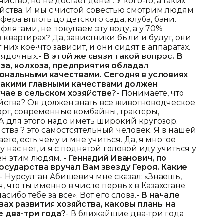
йство, но не достает денег. У кого-то, а таких
яйства. И мы с чистой совестью смотрим людям
сфера вплоть до детского сада, клуба, бани.
флягами, не покупаем эту воду, а у 70%
 квартирах? Да, завистники были и будут, они
 них кое-что зависит, и они сидят в аппаратах.
рядочных.
- В этой же связи такой вопрос. В
за, колхоза, предприятия обладал
нальными качествами. Сегодня в условиях
 какими главными качествами должен
чае в сельском хозяйстве?
- Понимаете, что
йства? Он должен знать все животноводческое
рт, современные комбайны, тракторы,
 А для этого надо иметь широкий кругозор.
ства ? это самостоятельный человек. Я в нашей
аете, есть чему и мне учиться. Да, я многое
у нас нет, и я с поднятой головой иду учиться у
рен этим людям.
- Геннадий Иванович, по
осударства вручал Вам звезду Героя. Какие
- Нурсултан Абишевич мне сказал: «Знаешь,
я, что ты именно в числе первых в Казахстане
асибо тебе за все». Вот его слова.
- В начале
ах развития хозяйства, каковы планы на
е два-три года?
- В ближайшие два-три года