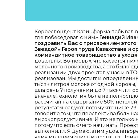
Корреспондент Казинформа побывал в
где побеседовал с ним.
- Геннадий Ива
поздравить Вас с присвоением этого
Звездой» Героя труда Казахстана и о
коммандитное товарищество в уходя
довольны. Во-первых, что касается пи
молочного производства, а это было с
реализации двух проектов у нас и в ТО
реализован. Мы достигли определенных
тысяч литров молока от одной коровы, а
шла речь ? получении до 7 тысяч литро
вначале технология была не полностью 
рассчитан на содержание 50% нетелей и
результаты радуют, потому что ниже 23
говорит о том, что перспектива больша
высокопродуктивные. И это не только н
потому что есть с чего начинать. Проект
выполнили. Я думаю, этим удовлетворен 
чему мы стремились и достигли. Прив