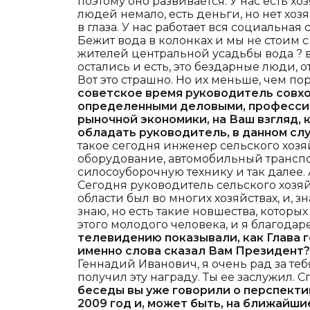
поэтому оно развивается. У нас есть хозя
людей немало, есть деньги, но нет хоз
в глаза. У нас работает вся социальная 
Бежит вода в колонках и мы не стоим с 
жителей центральной усадьбы вода ? в
остались и есть, это бездарные люди, от
Вот это страшно. Но их меньше, чем по
советское время руководитель совхо
определенными деловыми, профессио
рыночной экономики, на Ваш взгляд,
обладать руководитель, в данном слу
такое сегодня инженер сельского хозя
оборудование, автомобильный транспо
силосоуборочную технику и так далее.
Сегодня руководитель сельского хозяй
области был во многих хозяйствах, и, зн
знаю, но есть такие новшества, которых 
этого молодого человека, и я благода
телевидению показывали, как Глава г
именно слова сказал Вам Президент?
Геннадий Иванович, я очень рад за теб
получил эту награду. Ты ее заслужил. Сп
беседы вы уже говорили о перспектив
2009 год и, может быть, на ближайши