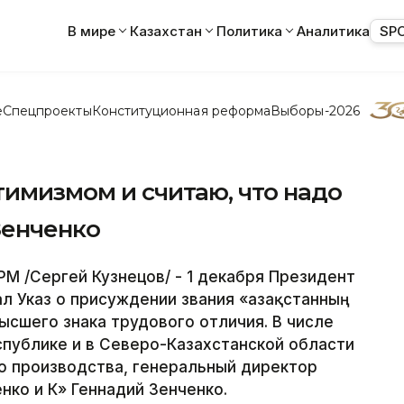
В мире
Казахстан
Политика
Аналитика
SP
е
Спецпроекты
Конституционная реформа
Выборы-2026
тимизмом и считаю, что надо
Зенченко
 /Сергей Кузнецов/ - 1 декабря Президент
л Указ о присуждении звания «Қазақстанның
ысшего знака трудового отличия. В числе
спублике и в Северо-Казахстанской области
о производства, генеральный директор
ко и К» Геннадий Зенченко.