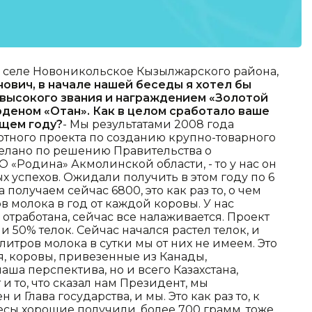
 селе Новоникольское Кызылжарского района,
нович, в начале нашей беседы я хотел бы
 высокого звания и награждением «Золотой
рденом «Отан». Как в целом сработало ваше
щем году?
- Мы результатами 2008 года
лотного проекта по созданию крупно-товарного
делано по решению Правительства о
О «Родина» Акмолинской области, - то у нас он
 успехов. Ожидали получить в этом году по 6
 получаем сейчас 6800, это как раз то, о чем
в молока в год от каждой коровы. У нас
отработана, сейчас все налаживается. Проект
 50% телок. Сейчас начался растел телок, и
 литров молока в сутки мы от них не имеем. Это
я, коровы, привезенные из Канады,
аша перспектива, но и всего Казахстана,
 и то, что сказал нам Президент, мы
и Глава государства, и мы. Это как раз то, к
есы хорошие получили, более 700 грамм, тоже