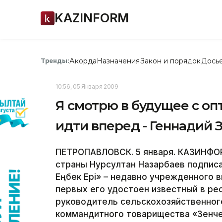
KAZINFORM
Акорда
Назначения
Закон и порядок
Дось
Тренды:
10:56, 05 Января 2009
Я смотрю в будущее с оп
идти вперед - Геннадий 
ПЕТРОПАВЛОВСК. 5 января. КАЗИНФОРМ
страны Нурсултан Назарбаев подписа
Еңбек Ерi» – недавно учрежденного в
первых его удостоен известный в ре
руководитель сельскохозяйственног
коммандитного товарищества «Зенчен