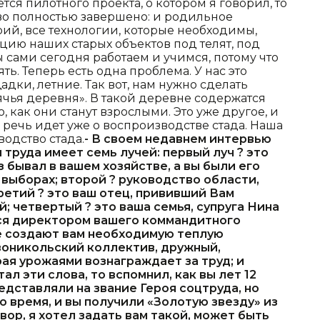
ется пилотного проекта, о котором я говорил, то
во полностью завершено: и родильное
рий, все технологии, которые необходимы,
ию наших старых объектов под телят, под
сами сегодня работаем и учимся, потому что
ть. Теперь есть одна проблема. У нас это
ки, летние. Так вот, нам нужно сделать
ячья деревня». В такой деревне содержатся
о, как они станут взрослыми. Это уже другое, и
 речь идет уже о воспроизводстве стада. Наша
одство стада.
- В своем недавнем интервью
 труда имеет семь лучей: первый луч ? это
 бывал в вашем хозяйстве, а вы были его
выборах; второй ? руководство области,
ретий ? это ваш отец, прививший Вам
; четвертый ? это ваша семья, супруга Нина
ся директором вашего коммандитного
е создают вам необходимую теплую
воникольский коллектив, дружный,
ая урожаями вознаграждает за труд; и
ал эти слова, то вспомнил, как вы лет 12
едставляли на звание Героя соцтруда, но
 время, и вы получили «Золотую звезду» из
вор, я хотел задать вам такой, может быть