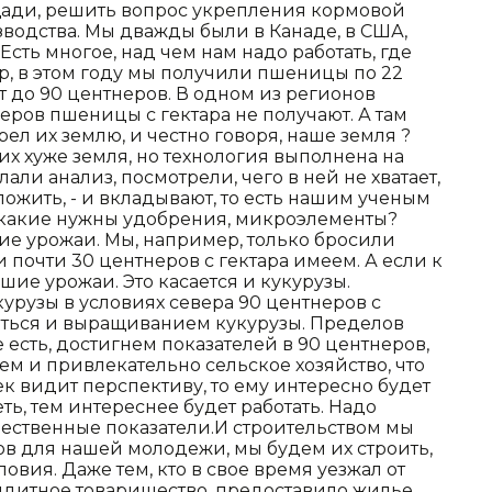
ади, решить вопрос укрепления кормовой
водства. Мы дважды были в Канаде, в США,
Есть многое, над чем нам надо работать, где
, в этом году мы получили пшеницы по 22
ют до 90 центнеров. В одном из регионов
еров пшеницы с гектара не получают. А там
отрел их землю, и честно говоря, наше земля ?
них хуже земля, но технология выполнена на
али анализ, посмотрели, чего в ней не хватает,
ложить, - и вкладывают, то есть нашим ученым
: какие нужны удобрения, микроэлементы?
окие урожаи. Мы, например, только бросили
 почти 30 центнеров с гектара имеем. А если к
шие урожаи. Это касается и кукурузы.
урузы в условиях севера 90 центнеров с
аняться и выращиванием кукурузы. Пределов
е есть, достигнем показателей в 90 центнеров,
Тем и привлекательно сельское хозяйство, что
ек видит перспективу, то ему интересно будет
ь, тем интереснее будет работать. Надо
чественные показатели.И строительством мы
ов для нашей молодежи, мы будем их строить,
овия. Даже тем, кто в свое время уезжал от
андитное товарищество, предоставило жилье.