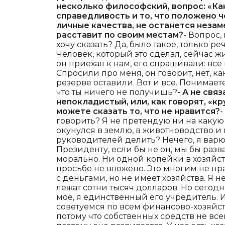
несколько философский, вопрос: «Как
справедливость и то, что положено ч
личные качества, не останется незам
расставит по своим местам?
- Вопрос,
хочу сказать? Да, было такое, только р
Человек, который это сделал, сейчас жи
он приехал к нам, его спрашивали: все
Спросили про меня, он говорит, нет, к
резерве оставили. Вот и все. Понимаете
что ты ничего не получишь?
- А не связ
непокладистый, или, как говорят, «к
можете сказать то, что не нравится?
-
говорить? Я не претендую ни на какую 
окунулся в землю, в животноводство и 
руководителей делить? Нечего, я варюс
Президенту, если бы не он, мы бы раз
морально. Ни одной копейки в хозяйс
просьбе не вложено. Это многим не нр
с деньгами, но не имеет хозяйства. Я 
лежат сотни тысяч долларов. Но сегодня
мое, я единственный его учредитель.
советуемся по всем финансово-хозяйст
потому что собственных средств не всег