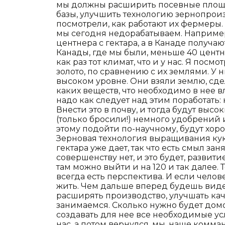
мы должны расширить посевные площ
базы, улучшить технологию зернопроиз
посмотрели, как работают их фермеры. 
мы сегодня недорабатываем. Например
центнера с гектара, а в Канаде получа
Канады, где мы были, меньше 40 центн
как раз тот климат, что и у нас. Я посм
золото, по сравнению с их землями. У 
высоком уровне. Они взяли землю, сдел
каких веществ, что необходимо в нее в
надо как следует над этим поработать
Внести это в почву, и тогда будут выс
(только бросили!) немного удобрений и
этому подойти по-научному, будут хоро
Зерновая технология выращивания кук
гектара уже дает, так что есть смыл з
совершенству нет, и это будет, развити
там можно выйти и на 120 и так далее. 
всегда есть перспектива. И если челов
жить. Чем дальше вперед будешь видет
расширять производство, улучшать ка
занимаемся. Сколько нужно будет дом
создавать для нее все необходимые усл
нас, а потом вернулся, мы, наше комм