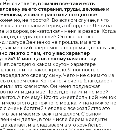
 Вы считаете, в жизни все-таки есть
еловеку за его старания, труды, деловые и
еченным, и жизнь рано или поздно все
 конечно, не простой. Во всяком случае, я что
ечь шла не о звании Героя, а об ордене Ленина.
в и здоров, он «затолкал» меня в резерв. Когда
 кандидатуры прошли? Он сказал - все.
андидатура Зенченко не прошла, мы его в
, как мелкий клерк мог в то время сделать так,
ано ли это с тем, что у вас характер
рутой»? И иногда высокому начальству
 Нет, сегодня о каком крутом характере
власть, ни на какое кресло. Я полностью
передал это своему сыну. Чего мне с кем-то из
ь в своем соку. Конечно, я очень благодарен
валили это хозяйство. Он меня поддержал
тво по инициативе Президента или по моей
авится. А почему? Кто-то имеет большой мешок
не имею этого денежного мешка, и на книжке не
 я очень богатый человек: все хозяйство это
 И мы занимаемся важным делом. С сыном
венным делам, в том числе берем кредиты,
да хватает, и вкладываем в это хозяйство,