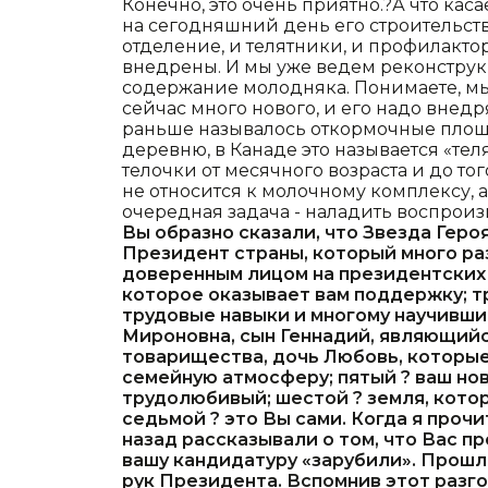
Конечно, это очень приятно.?А что каса
на сегодняшний день его строительст
отделение, и телятники, и профилакто
внедрены. И мы уже ведем реконструкц
содержание молодняка. Понимаете, мы 
сейчас много нового, и его надо внедря
раньше называлось откормочные площад
деревню, в Канаде это называется «тел
телочки от месячного возраста и до тог
не относится к молочному комплексу, а
очередная задача - наладить воспроизв
Вы образно сказали, что Звезда Героя
Президент страны, который много раз
доверенным лицом на президентских 
которое оказывает вам поддержку; т
трудовые навыки и многому научивший
Мироновна, сын Геннадий, являющий
товарищества, дочь Любовь, которы
семейную атмосферу; пятый ? ваш но
трудолюбивый; шестой ? земля, котор
седьмой ? это Вы сами. Когда я прочит
назад рассказывали о том, что Вас пр
вашу кандидатуру «зарубили». Прошло
рук Президента. Вспомнив этот разго