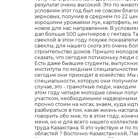
результат очень высокий. Это по живот
условиям этот год был не совсем бла
зерновых, получив в среднем по 22 це
хорошими урожаями лук, картофель, мо
новое для нас направление. В условиях
дал больше 500 центнеров с гектара. 
свеклой в этом году похуже показатели
свеклы, для нашего скота это очень 
строительство домов. Пришло молодое
сказать, что сегодня потихоньку люди с
Есть даже бывшие студенты, выпускни
институты по модным специальностям,
сегодня они приходят в хозяйство. Мы
специальности, которую они получили в
случае, это - грамотные люди, находи
этом году четыре молодые семьи пол
участком, необходимыми надворными п
прочно стоим на ногах, знаем, куда ид
разбираться в том, какая жизнь настала,
говорить обо мне, то в этом году, коне
меня, но и для всего нашего коллектив
труда Казахстана. Я это чувствую и по
областей ? Восточно-Казахстанской, П