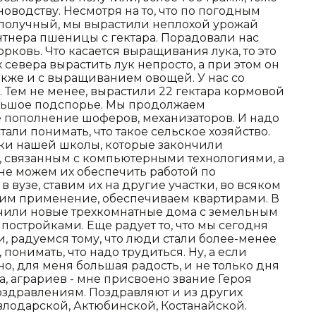
новодству. Несмотря на то, что по погодным
гополучный, мы вырастили неплохой урожай
нтнера пшеницы с гектара. Порадовали нас
рковь. Что касается выращивания лука, то это
 севера вырастить лук непросто, а при этом он
Также и с выращиванием овощей. У нас со
. Тем не менее, вырастили 22 гектара кормовой
большое подспорье. Мы продолжаем
 пополнение шоферов, механизаторов. И надо
тали понимать, что такое сельское хозяйство.
ки нашей школы, которые закончили
 связанным с компьютерными технологиями, а
 не можем их обеспечить работой по
 вузе, ставим их на другие участки, во всяком
м им применение, обеспечиваем квартирами. В
учили новые трехкомнатные дома с земельным
остройками. Еще радует то, что мы сегодня
ти, радуемся тому, что люди стали более-менее
 понимать, что надо трудиться. Ну, а если
чно, для меня большая радость, и не только дня
а, аграриев - мне присвоено звание Героя
 поздравлениям. Поздравляют и из других
авлодарской, Актюбинской, Костанайской.