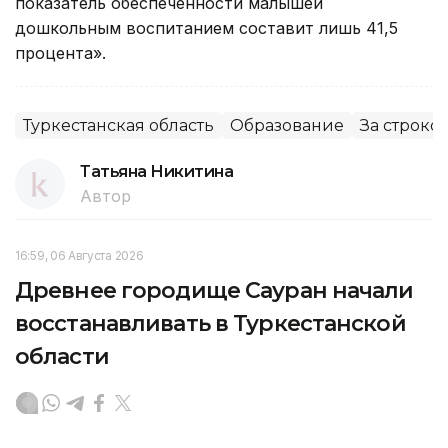
показатель обеспеченности малышей
дошкольным воспитанием составит лишь 41,5
процента».
Туркестанская область
Образование
За строко
Татьяна Никитина
Автор
16:59, 06 Августа 2026
Древнее городище Сауран начали
восстанавливать в Туркестанской
области