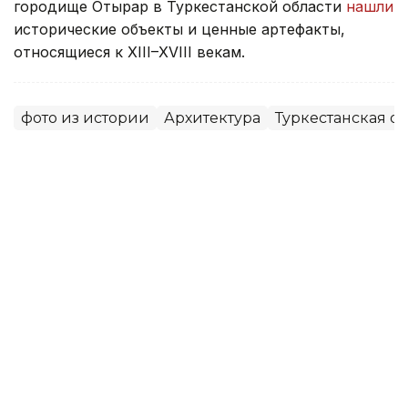
городище Отырар в Туркестанской области
нашли
исторические объекты и ценные артефакты,
относящиеся к XIII–XVIII векам.
фото из истории
Архитектура
Туркестанская об
Динара Жусупбекова
Автор
12:10, 05 Августа 2026
Мавзолею Узбекали Жанибекова
возвращают исторический облик
Реставрация мавзолея Узбекали Джанибекова