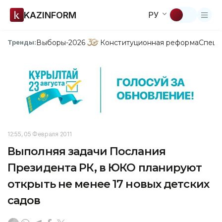
KAZINFORM
РУ
Выборы-2026
Конституционная реформа
Спецп
Тренды:
12:55, 05 Февраля 2011
Выполняя задачи Послания
Президента РК, в ЮКО планируют
открыть не менее 17 новых детских
садов