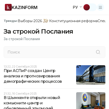
KAZINFORM
РУ
Выборы-2026
Конституционная реформа
Спецп
Тренды:
За строкой Послания
За строкой Послания
13:22, 22 Сентября 2025
При АСПиР создан Центр
анализа и прогнозирования
демографических процессов
21:32, 16 Сентября 2025
В Шымкенте открыли новый
комьюнити-центр и
обновленный этномузей