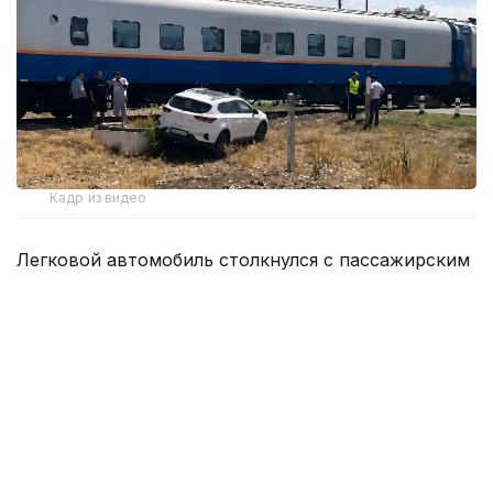
Кадр из видео
Легковой автомобиль столкнулся с пассажирским
поездом. Кадры с места аварии были
опубликованы в социальных сетях.
По информации полиции, ДТП произошло
8 августа 2026 года на улице Балык би.
По предварительным данным, водитель
автомобиля Jetour X70 двигался в южном
направлении.