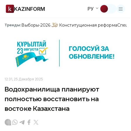
KAZINFORM
РУ
Выборы-2026
Конституционная реформа
Спецп
Тренды:
12:31, 25 Декабря 2025
Водохранилища планируют
полностью восстановить на
востоке Казахстана