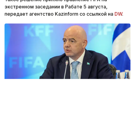
экстренном заседании в Рабате 5 августа,
передает агентство Kazinform со ссылкой на
DW
.
Фото: Виктор Федюнин/Kazinform
Правление FIFA выразило поддержку Джанни
Инфантино, который подвергся критике из-за
плана по частичной приватизации