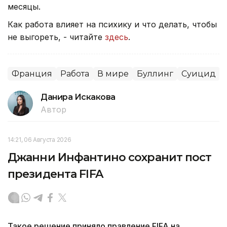
месяцы.
Как работа влияет на психику и что делать, чтобы
не выгореть, - читайте
здесь
.
Франция
Работа
В мире
Буллинг
Суицид
Данира Искакова
Автор
14:21, 06 Августа 2026
Джанни Инфантино сохранит пост
президента FIFA
Такое решение приняло правление FIFA на