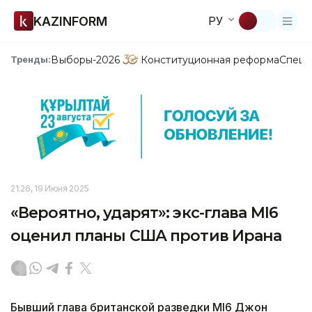
KAZINFORM
РУ
Выборы-2026
Конституционная реформа
Спецп
Тренды:
21:26, 19 Июня 2025
«Вероятно, ударят»: экс-глава MI6
оценил планы США против Ирана
Бывший глава британской разведки MI6 Джон