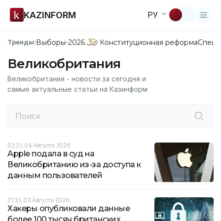
KAZINFORM
РУ
Выборы-2026
Конституционная реформа
Спецп
Тренды:
Великобритания
Великобритания - новости за сегодня и
самые актуальные статьи на Казинформ
02:21, 04 Августа 2026
Apple подала в суд на
Великобританию из-за доступа к
данным пользователей
21:31, 03 Августа 2026
Хакеры опубликовали данные
более 100 тысяч британских