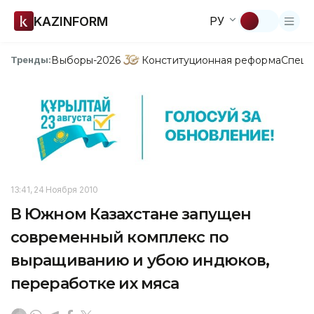
KAZINFORM
РУ
Выборы-2026
Конституционная реформа
Спецп
Тренды:
13:41, 24 Ноября 2010
В Южном Казахстане запущен
современный комплекс по
выращиванию и убою индюков,
переработке их мяса