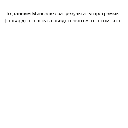
По данным Минсельхоза, результаты программы
форвардного закупа свидетельствуют о том, что
казахстанские фермеры активнее
диверсифицируют структуру посевов, увеличивая
производство культур с высокой добавленной
стоимостью.
По сравнению с прошлым сельскохозяйственным
сезоном объем финансирования масличных
культур вырос в 2,6 раза — с 36 тыс. до 95 тыс.
тонн.
Всего после осенней уборки урожая
сельхозпроизводители поставят в ресурсы
национального зернового оператора 479,8 тыс.
тонн продукции. Из этого объема 337,3 тыс. тонн,
или около 70%, составит пшеница. Остальная
часть приходится на лен масличный, ячмень,