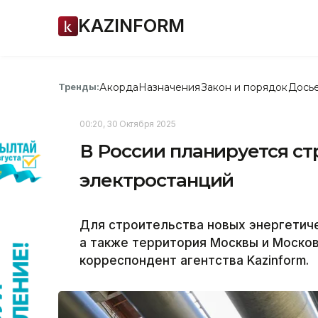
KAZINFORM
Акорда
Назначения
Закон и порядок
Дось
Тренды:
00:20, 30 Октября 2025
В России планируется ст
электростанций
Для строительства новых энергетич
а также территория Москвы и Моско
корреспондент агентства Kazinform.