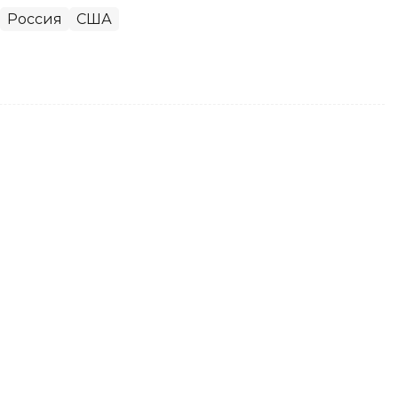
Россия
США
сообщения о переносе
з России
 Russ (RWB) заявила, что не переносит
 пределы России. В компании подчеркнули,