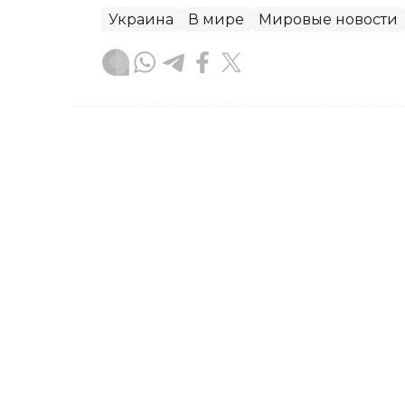
Украина
В мире
Мировые новости
Жанара Мухамедиярова
Автор
05:57, 06 Августа 2026
Wildberries опровергла 
логистических центров и
Объединенная компания Wildberries и
основные логистические мощности за