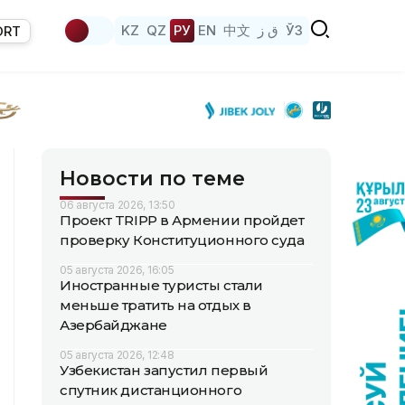
KZ
QZ
РУ
EN
中文
ق ز
ЎЗ
ORT
Новости по теме
06 августа 2026, 13:50
Проект TRIPP в Армении пройдет
проверку Конституционного суда
05 августа 2026, 16:05
Иностранные туристы стали
меньше тратить на отдых в
Азербайджане
05 августа 2026, 12:48
Узбекистан запустил первый
спутник дистанционного