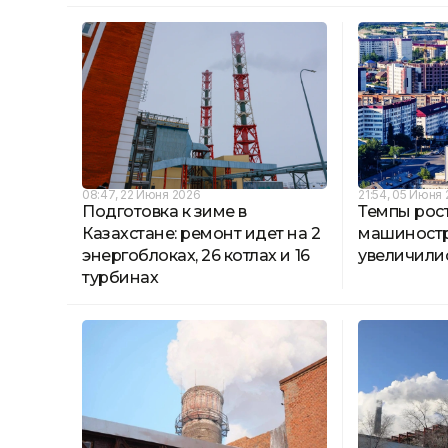
08:47, 22 Июня 2026
21:54, 05 Июня
Подготовка к зиме в
Темпы рос
Казахстане: ремонт идет на 2
машиностр
энергоблоках, 26 котлах и 16
увеличилис
турбинах