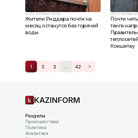
01:24, 01 Июня 2026
08:21, 20 Мая 
Жители Риддера почти на
Почти чет
месяц останутся без горячей
тенге нап
воды
Правитель
теплосетей
Кокшетау
…
1
2
3
42
KAZINFORM
Разделы
Происшествия
Политика
Аналитика