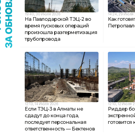
19:40, 30 Июля 2026
14:24, 29 Июля
На Павлодарской ТЭЦ-2 во
Как готовя
время пусковых операций
Петропавл
произошла разгерметизация
трубопровода
12:13, 14 Июля 2026
12:10, 12 Июля 
Если ТЭЦ-3 в Алматы не
Риддер бо
сдадут до конца года,
экстренно
последует персональная
готовится 
ответственность — Бектенов