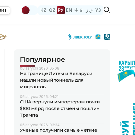
KZ
QZ
РУ
EN
中文
ق ز
ЎЗ
ORT
Популярное
06 августа 2026, 05:08
На границе Литвы и Беларуси
нашли новый тоннель для
мигрантов
06 августа 2026, 04:21
США вернули импортерам почти
$100 млрд после отмены пошлин
Трампа
06 августа 2026, 03:34
Ученые получили самые четкие