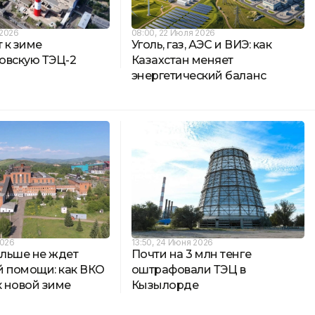
 2026
08:00, 22 Июля 2026
т к зиме
Уголь, газ, АЭС и ВИЭ: как
овскую ТЭЦ-2
Казахстан меняет
энергетический баланс
2026
13:50, 24 Июня 2026
льше не ждет
Почти на 3 млн тенге
й помощи: как ВКО
оштрафовали ТЭЦ в
к новой зиме
Кызылорде