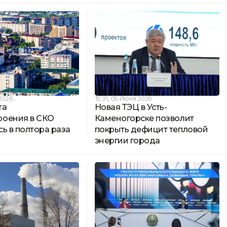
 2026
15:31, 05 Июня 2026
та
Новая ТЭЦ в Усть-
оения в СКО
Каменогорске позволит
ь в полтора раза
покрыть дефицит тепловой
энергии города