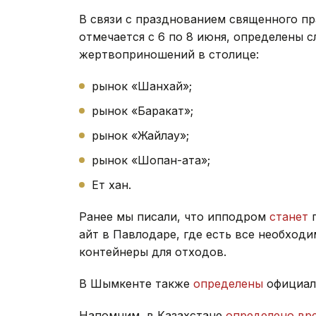
В связи с празднованием священного пр
отмечается с 6 по 8 июня, определены 
жертвоприношений в столице:
рынок «Шанхай»;
рынок «Баракат»;
рынок «Жайлау»;
рынок «Шопан-ата»;
Ет хан.
Ранее мы писали, что ипподром
станет
г
айт в Павлодаре, где есть все необходи
контейнеры для отходов.
В Шымкенте также
определены
официаль
Напомним, в Казахстане
определено вр