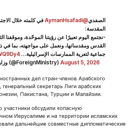
في كلمته خلال الاجتم
@AymanHsafadi
الصفدي
المقدسة:
نجتمع اليوم تعبيرًا عن رؤيتنا الموحّدة، وموقفنا ا
القدس ومقدساتها، ونعمل على مواجهته، بما في 
aWQ9Dy4
جماعية لتعرية الممارسات الإسرائيلية…
— وزارة الخارجية وشؤون المغتربين الأردنية (@ForeignMinistry)
August 5, 2026
ностранных дел стран-членов Арабского
 генеральный секретарь Лиги арабских
онезии, Пакистана, Турции и Малайзии.
то участники обсудили «опасную
чном Иерусалиме и на территории исламских
асовали дальнейшие совместные дипломатические