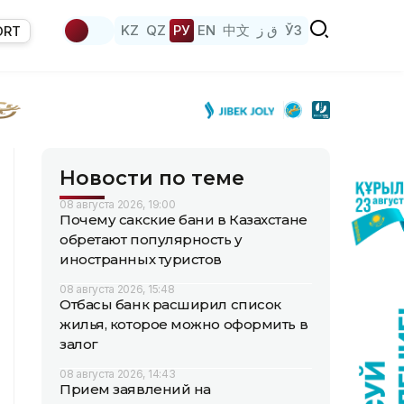
KZ
QZ
РУ
EN
中文
ق ز
ЎЗ
ORT
Новости по теме
08 августа 2026, 19:00
Почему сакские бани в Казахстане
обретают популярность у
иностранных туристов
08 августа 2026, 15:48
Отбасы банк расширил список
жилья, которое можно оформить в
залог
08 августа 2026, 14:43
Прием заявлений на