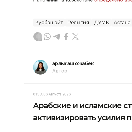
Курбан айт
Религия
ДУМК
Астана
Қарлығаш Қожабек
Автор
01:58, 06 Августа 2026
Арабские и исламские с
активизировать усилия 