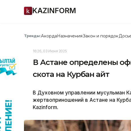
KAZINFORM
Акорда
Назначения
Закон и порядок
Дось
Тренды:
16:26, 03 Июня 2025
В Астане определены оф
скота на Курбан айт
В Духовном управлении мусульман К
жертвоприношений в Астане на Курба
Kazinform.