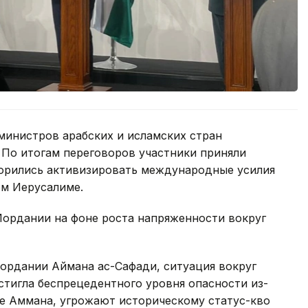
 министров арабских и исламских стран
 По итогам переговоров участники приняли
ворились активизировать международные усилия
ом Иерусалиме.
Иордании на фоне роста напряженности вокруг
ордании Аймана ас-Сафади, ситуация вокруг
стигла беспрецедентного уровня опасности из-
ке Аммана, угрожают историческому статус-кво