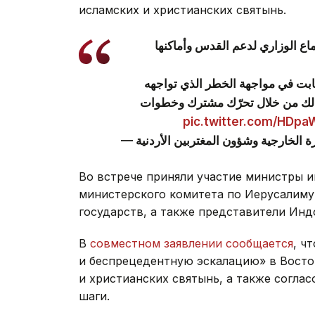
исламских и христианских святынь.
اع الوزاري لدعم القدس وأماكنها
-لثابت في مواجهة الخطر الذي تواجهه
ذلك من خلال تحرّك مشترك وخطوات
pic.twitter.com/HDp
Во встрече приняли участие министры и
министерского комитета по Иерусалиму,
государств, а также представители Инд
В
совместном заявлении сообщается
, ч
и беспрецедентную эскалацию» в Восто
и христианских святынь, а также согл
шаги.