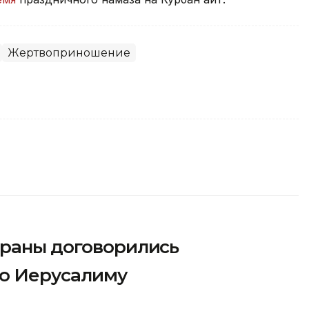
Жертвоприношение
траны договорились
по Иерусалиму