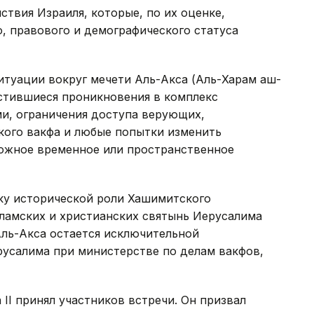
ствия Израиля, которые, по их оценке,
, правового и демографического статуса
итуации вокруг мечети Аль-Акса (Аль-Харам аш-
астившиеся проникновения в комплекс
и, ограничения доступа верующих,
кого вакфа и любые попытки изменить
можное временное или пространственное
у исторической роли Хашимитского
сламских и христианских святынь Иерусалима
Аль-Акса остается исключительной
усалима при министерстве по делам вакфов,
II принял участников встречи. Он призвал